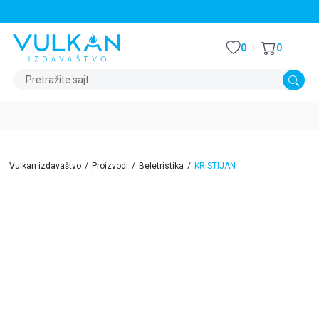
STALNI POPUST OD 15% NA SVE NASLOVE
0
0
Pretražite sajt
Vulkan izdavaštvo
Proizvodi
Beletristika
KRISTIJAN
15
%