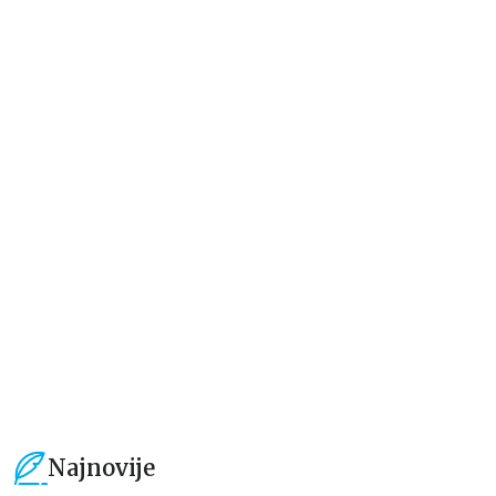
Beletristika
Beletristika
Iz pogrešnih razloga
Životinjska farma
Eloiza Džejms
Džordž Orvel
1.019,15
RSD
934,15
RSD
1.199,00
RSD
1.099,00
RSD
Najnovije