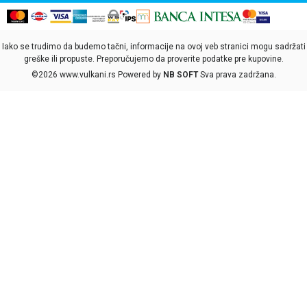
Iako se trudimo da budemo tačni, informacije na ovoj veb stranici mogu sadržati
greške ili propuste. Preporučujemo da proverite podatke pre kupovine.
©2026
www.vulkani.rs
Powered by
NB SOFT
Sva prava zadržana.