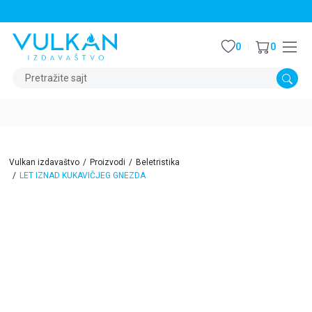
STALNI POPUST OD 15% NA SVE NASLOVE
0
0
Pretražite sajt
Vulkan izdavaštvo
Proizvodi
Beletristika
LET IZNAD KUKAVIČJEG GNEZDA
15
%