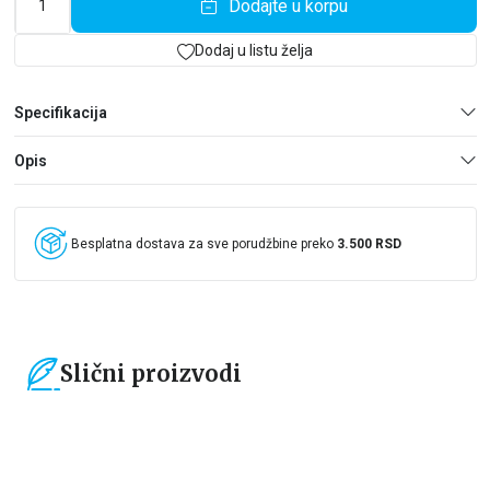
Dodajte u korpu
„Briljantna parabola dobra i zla.“ – The New York Times
Dodaj u listu želja
Specifikacija
Opis
Besplatna dostava za sve porudžbine preko
3.500 RSD
Slični proizvodi
15
%
15
%