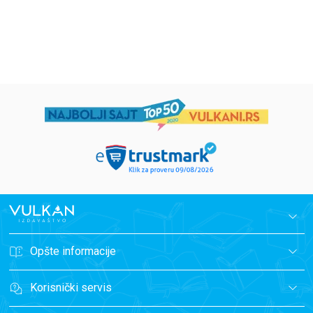
1.019,15
RSD
934,15
RSD
1.199,00
RSD
1.099,00
RSD
Opšte informacije
Korisnički servis