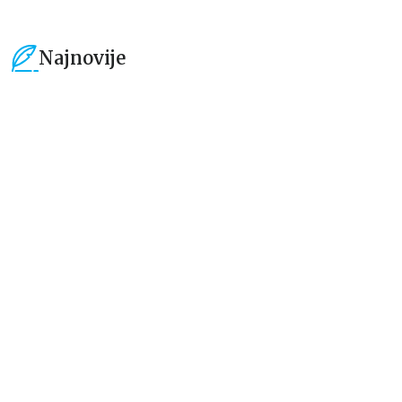
Najnovije
15
%
15
%
Beletristika
Beletristika
Iz pogrešnih razloga
Životinjska farma
Eloiza Džejms
Džordž Orvel