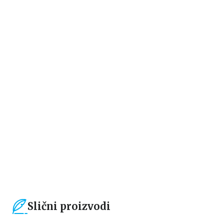
Beletristika
Beletristika
Ljudi koje je stigla prošlost
ŽRTVE KOJE DAJEMO
Mikael Jort i Hans Rosenfelt
Mikael Jort i Hans Rosenfelt
1.104,15
RSD
779,40
RSD
1.299,00
RSD
1.299,00
RSD
Slični proizvodi