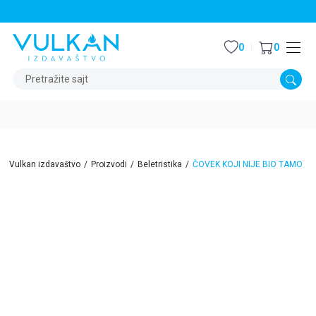
STALNI POPUST OD 15% NA SVE NASLOVE
0
0
Pretražite sajt
Vulkan izdavaštvo
Proizvodi
Beletristika
ČOVEK KOJI NIJE BIO TAMO
40
%