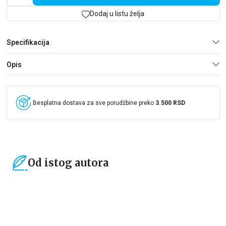
očigledno žele da po svaku cenu zataškaju ove smrti… Ali da li
će uspeti da zaustave Sebastijana da otkrije istinu o tome ko su
Dodaj u listu želja
žrtve, ko ih je ubio, i zašto?
Specifikacija
Opis
Besplatna dostava za sve porudžbine preko
3.500 RSD
Od istog autora
15
%
40
%