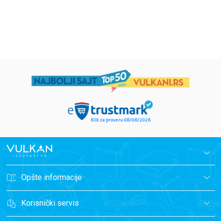
1.019,15
RSD
934,15
RSD
1.199,00
RSD
1.099,00
RSD
Opšte informacije
Korisnički servis