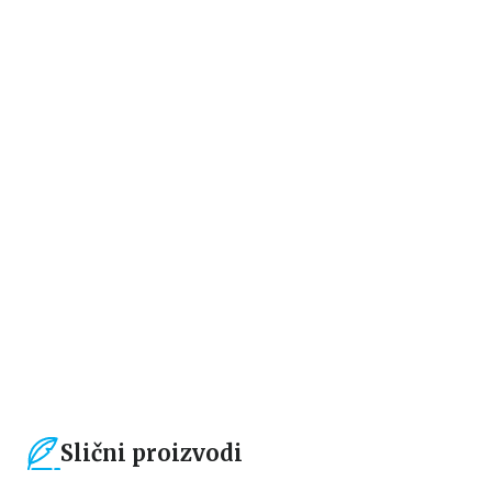
Beletristika
Beletristika
ANŽELIK
NEKO DRUGI
Gijom Muso
Gijom Muso
1.019,15
RSD
1.104,15
RSD
1.199,00
RSD
1.299,00
RSD
Slični proizvodi