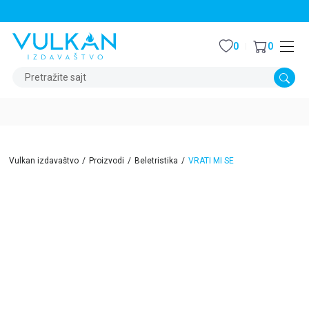
STALNI POPUST OD 15% NA SVE NASLOVE
0
0
Pretražite sajt
Vulkan izdavaštvo
Proizvodi
Beletristika
VRATI MI SE
40
%