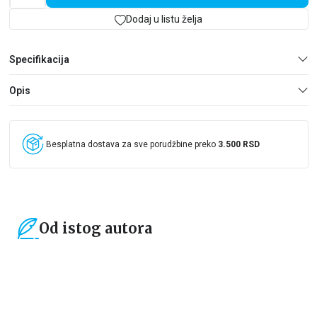
Dodaj u listu želja
Specifikacija
Opis
Besplatna dostava za sve porudžbine preko
3.500 RSD
Od istog autora
15
%
15
%