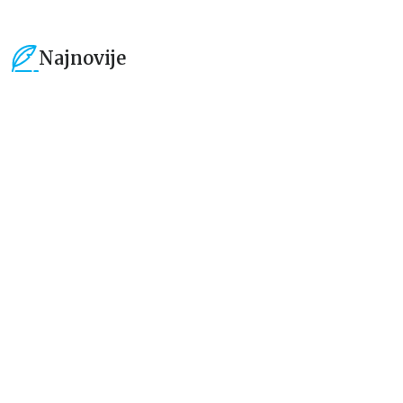
Najnovije
15
%
15
%
Beletristika
Beletristika
Iz pogrešnih razloga
Životinjska farma
Eloiza Džejms
Džordž Orvel