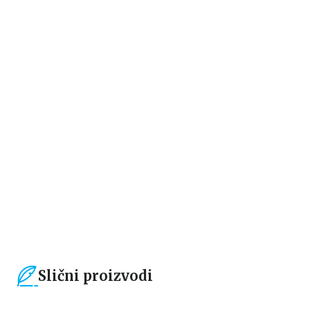
Dečje knjige
Dečje knjige
DEJVID KOPERFILD
KLASICI SVETSKE
KNJIŽEVNOSTI ZA DECU:
BOŽIĆNA PRIČA
Čarls Dikens
Čarls Dikens
1.699,15
RSD
509,15
RSD
1.999,00
RSD
599,01
RSD
Slični proizvodi