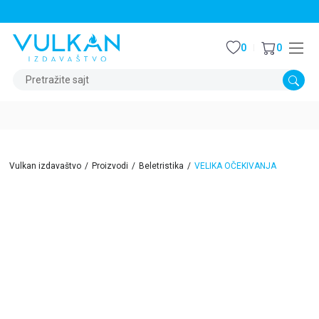
STALNI POPUST OD 15% NA SVE NASLOVE
0
0
Pretražite sajt
Vulkan izdavaštvo
Proizvodi
Beletristika
VELIKA OČEKIVANJA
15
%