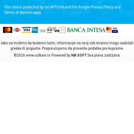
This site is protected by reCAPTCHA and the Google
Privacy Policy
and
Terms of Service
apply.
Iako se trudimo da budemo tačni, informacije na ovoj veb stranici mogu sadržati
greške ili propuste. Preporučujemo da proverite podatke pre kupovine.
©2026
www.vulkani.rs
Powered by
NB SOFT
Sva prava zadržana.