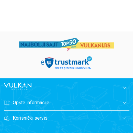
1.019,15
RSD
934,15
RSD
1.199,00
RSD
1.099,00
RSD
Opšte informacije
Korisnički servis