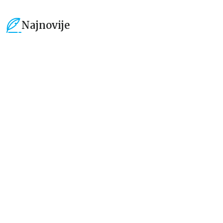
Najnovije
15
%
15
%
Beletristika
Beletristika
Iz pogrešnih razloga
Životinjska farma
Eloiza Džejms
Džordž Orvel