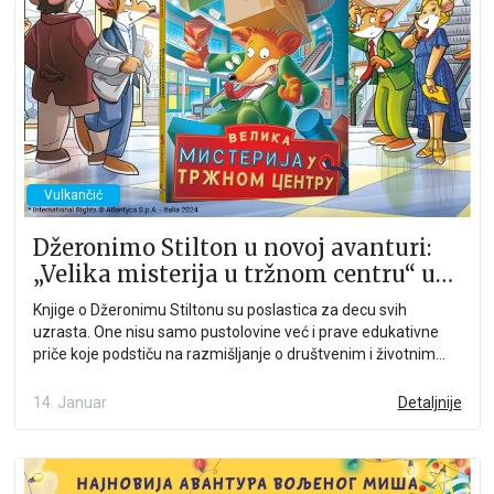
Vulkančić
Džeronimo Stilton u novoj avanturi:
„Velika misterija u tržnom centru“ u
prodaji
Knjige o Džeronimu Stiltonu su poslastica za decu svih
uzrasta. One nisu samo pustolovine već i prave edukativne
priče koje podstiču na razmišljanje o društvenim i životnim
pitanjima kroz humoristične situacije.
14. Januar
Detaljnije