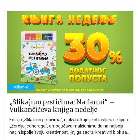
Vulkančić
„Slikajmo prstićima: Na farmi“ –
Vulkančićeva knjiga nedelje
Edicija „Slikajmo prstićima“, u okviru koje je objavljena i knjiga
„Zemlja jednoroga“, omogućava mališanima da na najbolji
način ispolje svoju kreativnost. Knjiga sadrži kreativni blok sa
stranama za ukrašavanje, a tekst prate ilustracije i predivne