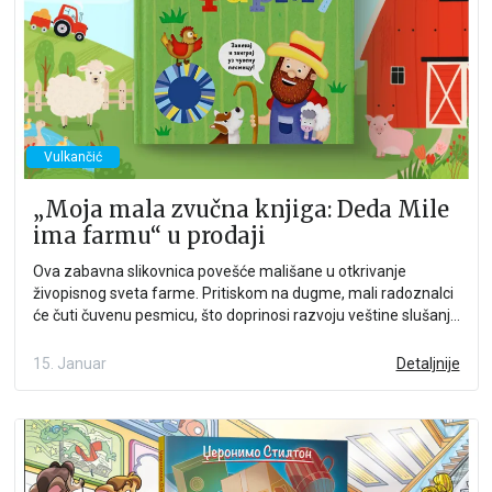
Vulkančić
„Moja mala zvučna knjiga: Deda Mile
ima farmu“ u prodaji
Ova zabavna slikovnica povešće mališane u otkrivanje
živopisnog sveta farme. Pritiskom na dugme, mali radoznalci
će čuti čuvenu pesmicu, što doprinosi razvoju veštine slušanja
i prepoznavanja.
15. Januar
Detaljnije