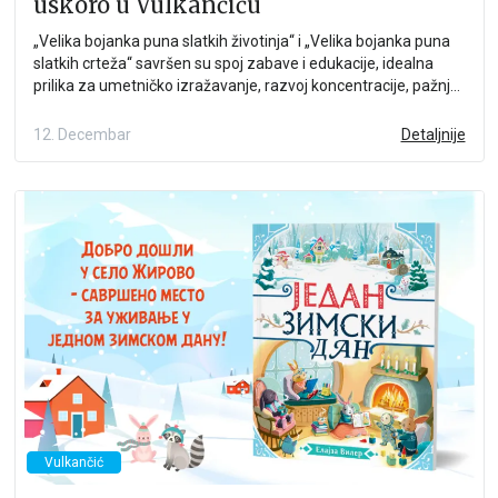
uskoro u Vulkančiću
„Velika bojanka puna slatkih životinja“ i „Velika bojanka puna
slatkih crteža“ savršen su spoj zabave i edukacije, idealna
prilika za umetničko izražavanje, razvoj koncentracije, pažnje i
fine motorike.
12. Decembar
Detaljnije
Vulkančić