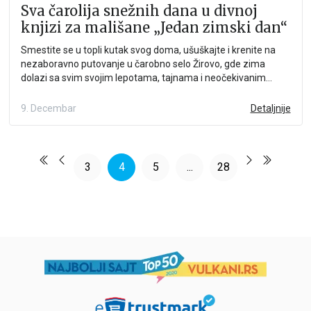
Sva čarolija snežnih dana u divnoj
knjizi za mališane „Jedan zimski dan“
Smestite se u topli kutak svog doma, ušuškajte i krenite na
nezaboravno putovanje u čarobno selo Žirovo, gde zima
dolazi sa svim svojim lepotama, tajnama i neočekivanim
avanturama, a razigrane životinjice čine ovaj zimski svet još
živopisnijim i zabavnijim.
9. Decembar
Detaljnije
3
4
5
...
28