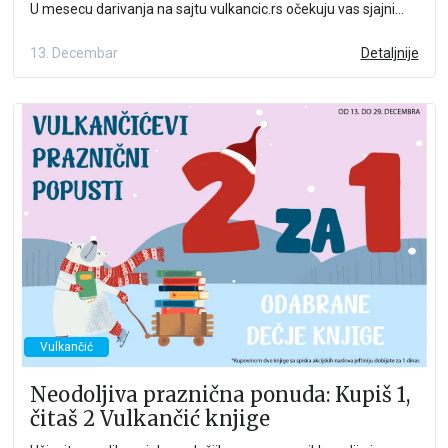
U mesecu darivanja na sajtu vulkancic.rs očekuju vas sjajni
popusti za kupovinu dve knjige sa spiska odabranih naslova iz
fantastičnih Vulkančićevih serijala.
13. Decembar
Detaljnije
Vulkančić
Neodoljiva praznična ponuda: Kupiš 1,
čitaš 2 Vulkančić knjige