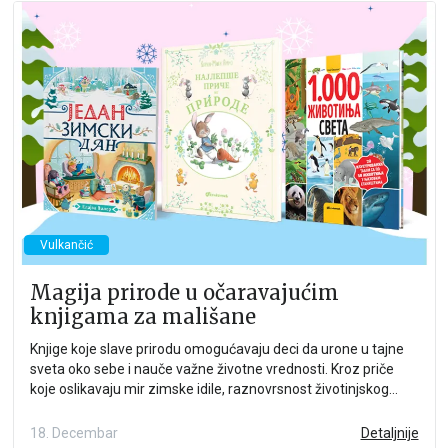
Vulkančić
Magija prirode u očaravajućim
knjigama za mališane
Knjige koje slave prirodu omogućavaju deci da urone u tajne
sveta oko sebe i nauče važne životne vrednosti. Kroz priče
koje oslikavaju mir zimske idile, raznovrsnost životinjskog
sveta i spokoj prirodnih pejzaža, deca razvijaju emocionalnu
inteligenciju i duboko poštovanje prema životu i okolini.
18. Decembar
Detaljnije