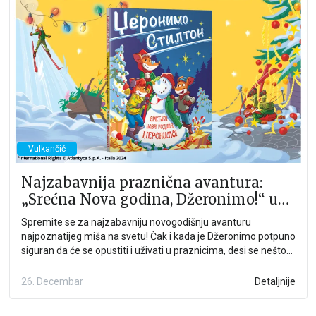
Vulkančić
Najzabavnija praznična avantura:
„Srećna Nova godina, Džeronimo!“ u
prodaji
Spremite se za najzabavniju novogodišnju avanturu
najpoznatijeg miša na svetu! Čak i kada je Džeronimo potpuno
siguran da će se opustiti i uživati u praznicima, desi se nešto
neočekivano...
26. Decembar
Detaljnije