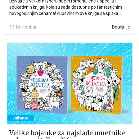
Uživajte u velikom izboru dečjih romana, enciklopedija i
edukativnih knjiga, koje su sada dostupne po fantastičnim
novogodišnjim cenama! Kupovinom dve knjige sa spiska
odabranih naslova jeftiniju dobijate za jedan dinar.
13. Decembar
Detaljnije
Vulkančić
Velike bojanke za najslađe umetnike