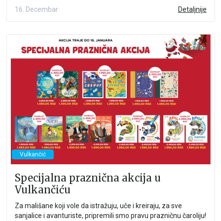
boje.
16. Decembar
Detaljnije
Vulkančić
Specijalna praznična akcija u
Vulkančiću
Za mališane koji vole da istražuju, uče i kreiraju, za sve
sanjalice i avanturiste, pripremili smo pravu prazničnu čaroliju!