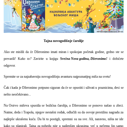
Tajna novogodišnje čarolije
Ako ste mislili da će Džeronimo imati miran i spokojan početak godine, grdno ste se
prevarili! K
ako to?
Zavirite u knjigu
Srećna Nova godina, Džeronimo!
i dobićete
odgovor.
Spremite se za najzabavniju novogodišnju avanturu najpoznatijeg miša na svetu!
Čak i kada je Džeronimo potpuno siguran da će se opustiti i uživati u praznicima, desi se
nešto neočekivano...
Na Ostrvo miševa spustila se božićna čarolija, a Džeronimo se ponovo našao u zbrci.
Naime, deda i Trapola, njegov nestašni rođak, odlučili su da osvoje prestižnu nagradu za
najlepše ukrašenu kuću. Da bi to postigli, spremni su na sve. Ali, naravno, ništa ne ide
kako su planirali. Tajna za pobedu nije u najlepšim ukrasima, već u nečemu što samo