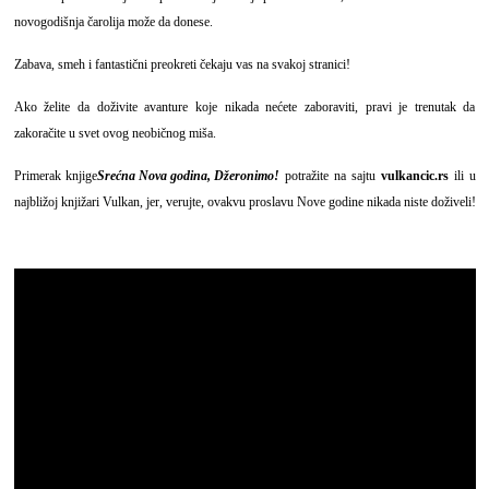
novogodišnja čarolija može da donese.
Zabava, smeh i fantastični preokreti čekaju vas na svakoj stranici!
Ako želite da doživite avanture koje nikada nećete zaboraviti, pravi je trenutak da
zakoračite u svet ovog neobičnog miša.
Primerak knjige
Srećna Nova godina, Džeronimo!
potražite na sajtu
vulkancic.rs
ili u
najbližoj knjižari Vulkan, jer, verujte, ovakvu proslavu Nove godine nikada niste doživeli!