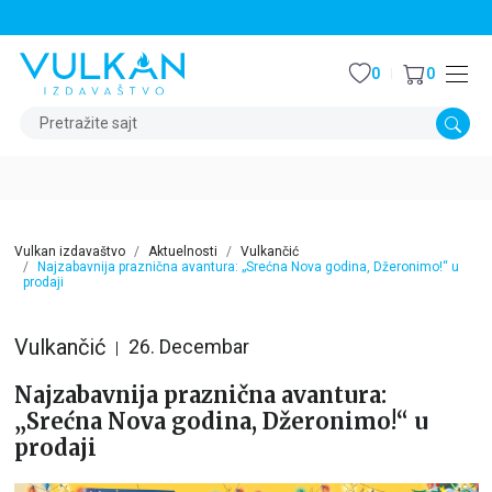
STALNI POPUST OD 15% NA SVE NASLOVE
0
0
Pretražite sajt
Vulkan izdavaštvo
Aktuelnosti
Vulkančić
Najzabavnija praznična avantura: „Srećna Nova godina, Džeronimo!“ u
prodaji
Vulkančić
26. Decembar
Najzabavnija praznična avantura:
„Srećna Nova godina, Džeronimo!“ u
prodaji