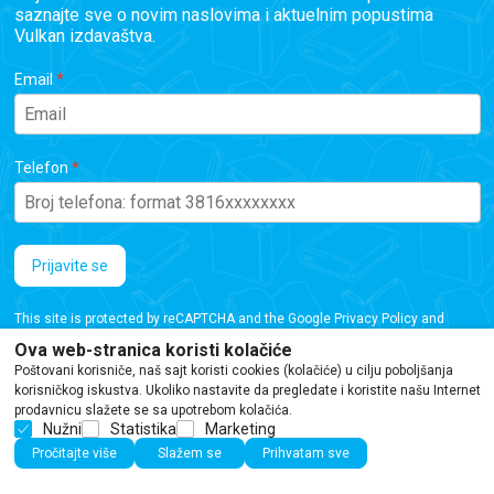
saznajte sve o novim naslovima i aktuelnim popustima
Vulkan izdavaštva.
Email
Telefon
Prijavite se
This site is protected by reCAPTCHA and the Google
Privacy Policy
and
Terms of Service
apply.
Ova web-stranica koristi kolačiće
Poštovani korisniče, naš sajt koristi cookies (kolačiće) u cilju poboljšanja
korisničkog iskustva. Ukoliko nastavite da pregledate i koristite našu Internet
prodavnicu slažete se sa upotrebom kolačića.
Nužni
Statistika
Marketing
Iako se trudimo da budemo tačni, informacije na ovoj veb stranici mogu sadržati
Pročitajte više
Slažem se
Prihvatam sve
greške ili propuste. Preporučujemo da proverite podatke pre kupovine.