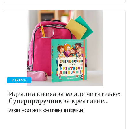
Vulkančić
Идеална књига за младе читатељке:
Суперприручник за креативне
девојчице
За све модерне и креативне девојчице