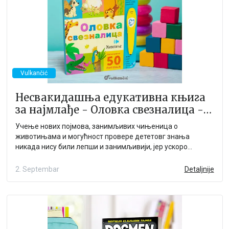
Vulkančić
Несвакидашња едукативна књига
за најмлађе - Оловка свезналица -
Животиње
Учење нових појмова, занимљивих чињеница о
животињама и могућност провере дететовг знања
никада нису били лепши и занимљивији, јер ускоро
јединствена књига Оловка свезналица - Животиње!
2. Septembar
Detaljnije