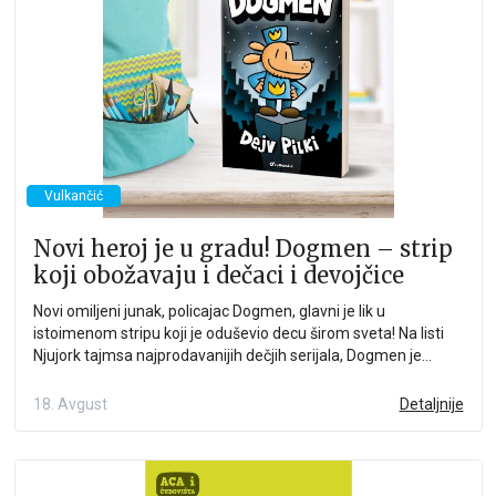
Vulkančić
Novi heroj je u gradu! Dogmen – strip
koji obožavaju i dečaci i devojčice
Novi omiljeni junak, policajac Dogmen, glavni je lik u
istoimenom stripu koji je oduševio decu širom sveta! Na listi
Njujork tajmsa najprodavanijih dečjih serijala, Dogmen je
među tri najbolja naslova već 150 nedelja. Preveden na više
od 25 jezika, ovaj strip je protkan specifičnim humorom i
18. Avgust
Detaljnije
napisan jezikom prilagođenim generaciji XXI veka!