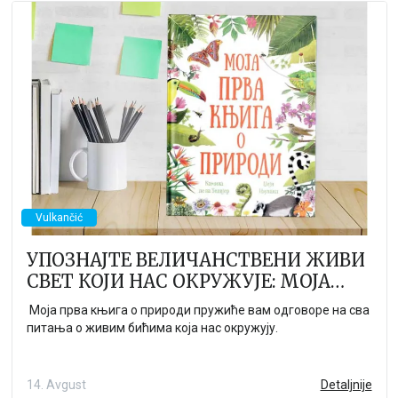
Omiljeni književni junak Aca dosad nas je vodio u očaravajuće
avanture, pa će tako i ova biti puna izazova, zanimljivosti i
smeha!
Vulkančić
УПОЗНАЈТЕ ВЕЛИЧАНСТВЕНИ ЖИВИ
СВЕТ КОЈИ НАС ОКРУЖУЈЕ: МОЈА
ПРВА КЊИГА О ПРИРОДИ
Моја прва књига о природи пружиће вам одговоре на сва
питања о живим бићима која нас окружују.
14. Avgust
Detaljnije