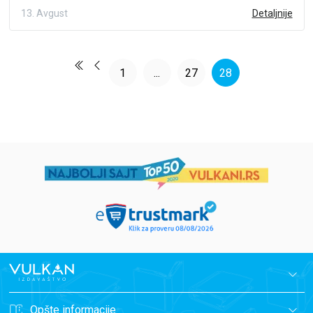
13. Avgust
Detaljnije
1
...
27
28
Opšte informacije