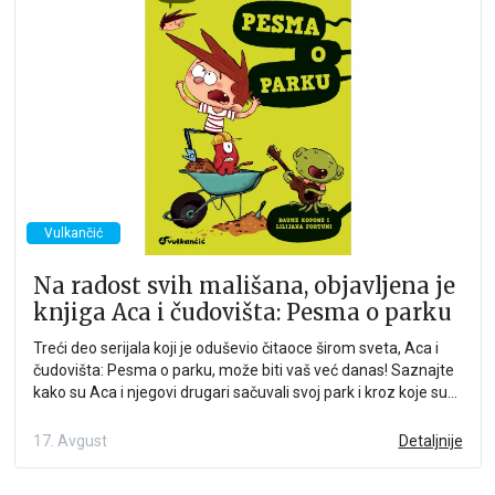
Vulkančić
Na radost svih mališana, objavljena je
knjiga Aca i čudovišta: Pesma o parku
Treći deo serijala koji je oduševio čitaoce širom sveta, Aca i
čudovišta: Pesma o parku, može biti vaš već danas! Saznajte
kako su Aca i njegovi drugari sačuvali svoj park i kroz koje su
avanture prošli da bi ostvarili svoj cilj. Prepustite se čaroliji,
zabava i avantura su zagarantovane! Pred vama je
17. Avgust
Detaljnije
humoristički ilustrovan, duhovit i zabavan serijal o dečaku Aci i
neobičnim stvorenjima, čudovištima koja žive u njegovoj sobi.