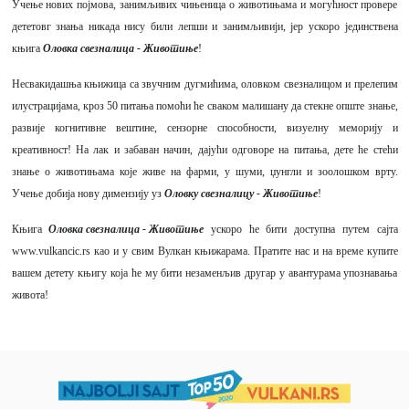
Учење нових појмова, занимљивих чињеница о животињама и могућност провере
дететовг знања никада нису били лепши и занимљивији, јер ускоро јединствена
књига
Оловка свезналица - Животиње
!
Несвакидашња књижица са звучним дугмићима, оловком свезналицом и прелепим
илустрацијама, кроз 50 питања помоћи ће сваком малишану да стекне опште знање,
развије когнитивне вештине, сензорне способности, визуелну меморију и
креативност! На лак и забаван начин, дајући одговоре на питања, дете ће стећи
знање о животињама које живе на фарми, у шуми, џунгли и зоолошком врту.
Учење добија нову димензију уз
Оловку свезналицу - Животиње
!
Књига
Оловка свезналица - Животиње
ускоро ће бити доступна путем сајта
www.vulkancic.rs
као и у свим Вулкан књижарама. Пратите нас и на време купите
вашем детету књигу која ће му бити незаменљив другар у авантурама упознавања
живота!