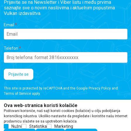
Prijavite se na Newsletter i Viber listu i među prvima
saznajte sve o novim naslovima i aktuelnim popustima
Vulkan izdavaštva.
Email
Telefon
Prijavite se
This site is protected by reCAPTCHA and the Google
Privacy Policy
and
Terms of Service
apply.
Ova web-stranica koristi kolačiće
Poštovani korisniče, naš sajt koristi cookies (kolačiće) u cilju poboljšanja
korisničkog iskustva. Ukoliko nastavite da pregledate i koristite našu Internet
prodavnicu slažete se sa upotrebom kolačića.
Iako se trudimo da budemo tačni, informacije na ovoj veb stranici mogu sadržati
Nužni
Statistika
Marketing
greške ili propuste. Preporučujemo da proverite podatke pre kupovine.