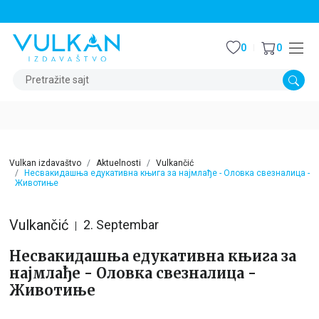
STALNI POPUST OD 15% NA SVE NASLOVE
0
0
Pretražite sajt
Vulkan izdavaštvo
Aktuelnosti
Vulkančić
Несвакидашња едукативна књига за најмлађе - Оловка свезналица -
Животиње
Vulkančić
2. Septembar
Несвакидашња едукативна књига за
најмлађе - Оловка свезналица -
Животиње