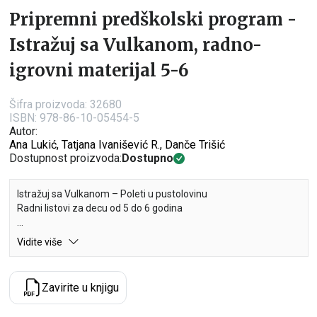
Pripremni predškolski program -
Istražuj sa Vulkanom, radno-
igrovni materijal 5-6
Šifra proizvoda:
32680
ISBN: 978-86-10-05454-5
Autor:
Ana Lukić, Tatjana Ivanišević R., Danče Trišić
Dostupnost proizvoda:
Dostupno
Istražuj sa Vulkanom – Poleti u pustolovinu
Radni listovi za decu od 5 do 6 godina
Radni listovi započinju pričom o pupoljku maslačka. Kako raste i
Vidite više
vetar ga nosi kroz različite predele tako i deca otkrivaju
pojmove oko sebe.
Radni listovi kroz priču o radoznalom maslačku podstiču decu
Zavirite u knjigu
da posmatraju, razmišljaju, izražavaju emocije. Knjiga sadrži
devet tema kroz koje deca upoznaju svet oko sebe (Usamljeni