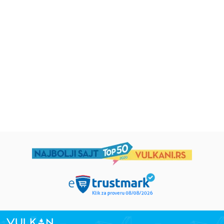
Iz pogrešnih razloga
Životinjska farma
Eloiza Džejms
Džordž Orvel
1.019,15
RSD
934,15
RSD
1.199,00
RSD
1.099,00
RSD