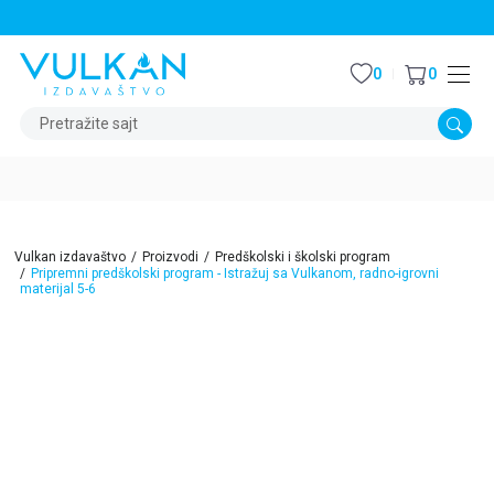
STALNI POPUST OD 15% NA SVE NASLOVE
0
0
Pretražite sajt
Vulkan izdavaštvo
Proizvodi
Predškolski i školski program
Pripremni predškolski program - Istražuj sa Vulkanom, radno-igrovni
materijal 5-6