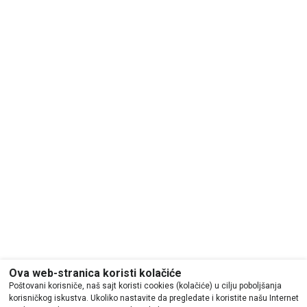
Ova web-stranica koristi kolačiće
Poštovani korisniče, naš sajt koristi cookies (kolačiće) u cilju poboljšanja
korisničkog iskustva. Ukoliko nastavite da pregledate i koristite našu Internet