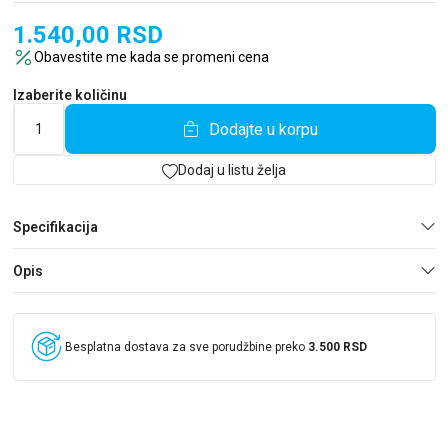
cvet i drugari; Baš je dobro kad imaš krila; Na četiri točka; Stigla
nam je pošta; U mreži; Očešljano, neočešljano; Oblak; Pazi, to je
1.540,00
RSD
opasno i Livada).
Obavestite me kada se promeni cena
Sadržaj se lako povezuje sa životnim situacijama i oslanja na
Izaberite količinu
dečja iskustva. U radnim listovima se mogu pronaći zadaci
grafomotorike, istraživački zadaci i predlozi zajedničkih
Dodajte u korpu
aktivnosti sa odraslima. U najvećoj meri, ovo su otvoreni i igrovni
zadaci, podstiču na promišljanje, saradnju među decom i
Dodaj u listu želja
iznalaženje kreativnih rešenja.
Specifikacija
Opis
Besplatna dostava za sve porudžbine preko
3.500 RSD