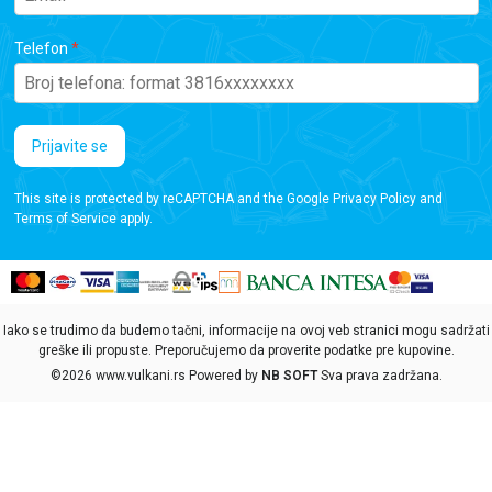
Telefon
Prijavite se
This site is protected by reCAPTCHA and the Google
Privacy Policy
and
Terms of Service
apply.
Iako se trudimo da budemo tačni, informacije na ovoj veb stranici mogu sadržati
greške ili propuste. Preporučujemo da proverite podatke pre kupovine.
©2026
www.vulkani.rs
Powered by
NB SOFT
Sva prava zadržana.