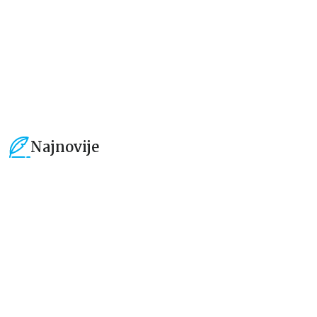
1.390,00
RSD
1.540,00
RSD
Najnovije
15
%
15
%
Beletristika
Beletristika