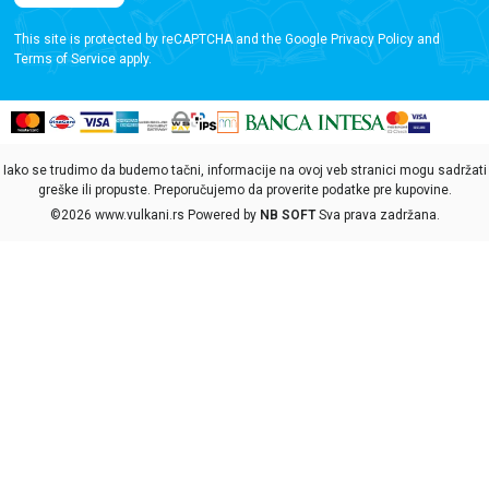
This site is protected by reCAPTCHA and the Google
Privacy Policy
and
Terms of Service
apply.
Iako se trudimo da budemo tačni, informacije na ovoj veb stranici mogu sadržati
greške ili propuste. Preporučujemo da proverite podatke pre kupovine.
©2026
www.vulkani.rs
Powered by
NB SOFT
Sva prava zadržana.