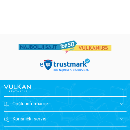
1.019,15
RSD
934,15
RSD
1.199,00
RSD
1.099,00
RSD
Opšte informacije
Korisnički servis