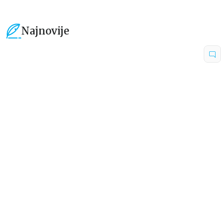
Najnovije
15
%
15
%
Beletristika
Beletristika
Iz pogrešnih razloga
Životinjska farma
Eloiza Džejms
Džordž Orvel