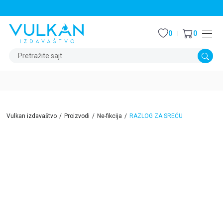
STALNI POPUST OD 15% NA SVE NASLOVE
0
0
Pretražite sajt
Vulkan izdavaštvo
Proizvodi
Ne-fikcija
RAZLOG ZA SREĆU
15
%