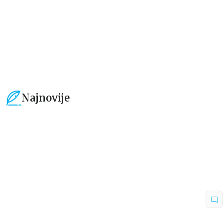
101,15
RSD
101,15
RSD
119,00
RSD
119,00
RSD
Najnovije
15
%
15
%
Beletristika
Beletristika