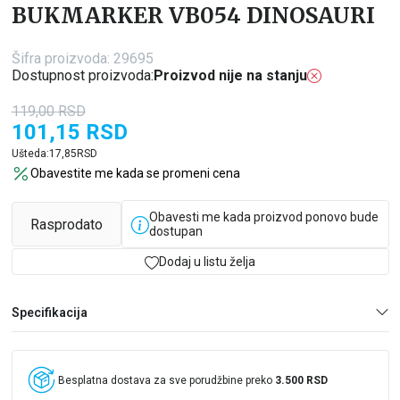
BUKMARKER VB054 DINOSAURI
Šifra proizvoda:
29695
Dostupnost proizvoda:
Proizvod nije na stanju
119,00
RSD
101,15
RSD
Ušteda:
17,85
RSD
Obavestite me kada se promeni cena
Obavesti me kada proizvod ponovo bude
Rasprodato
dostupan
Dodaj u listu želja
Specifikacija
Besplatna dostava za sve porudžbine preko
3.500 RSD