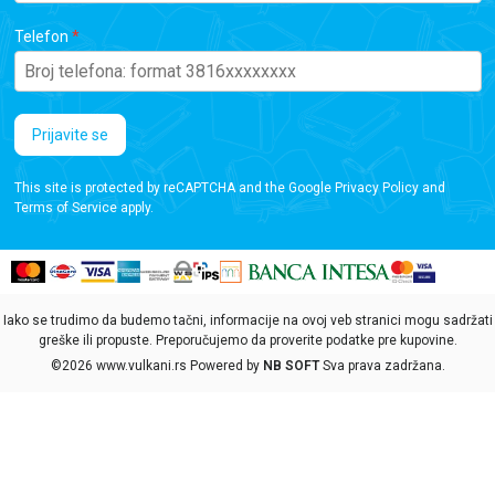
Telefon
Prijavite se
This site is protected by reCAPTCHA and the Google
Privacy Policy
and
Terms of Service
apply.
Iako se trudimo da budemo tačni, informacije na ovoj veb stranici mogu sadržati
greške ili propuste. Preporučujemo da proverite podatke pre kupovine.
©2026
www.vulkani.rs
Powered by
NB SOFT
Sva prava zadržana.