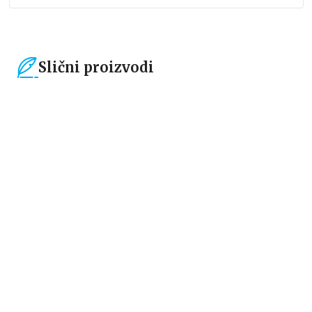
Slični proizvodi
15
%
15
%
Čestitke, bukmarkeri i notesi
Čestitke, bukmarkeri i notesi
Bookmarker - Žabica
Bookmarker - Time to start a
new chapter
grupa autora
grupa autora