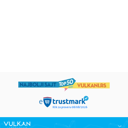
Iz pogrešnih razloga
Životinjska farma
Eloiza Džejms
Džordž Orvel
1.019,15
RSD
934,15
RSD
1.199,00
RSD
1.099,00
RSD