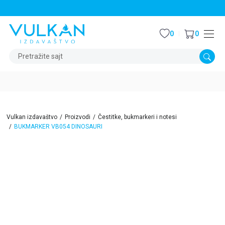
STALNI POPUST OD 15% NA SVE NASLOVE
0
0
Pretražite sajt
Vulkan izdavaštvo
Proizvodi
Čestitke, bukmarkeri i notesi
BUKMARKER VB054 DINOSAURI
15
%