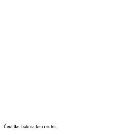
Čestitke, bukmarkeri i notesi