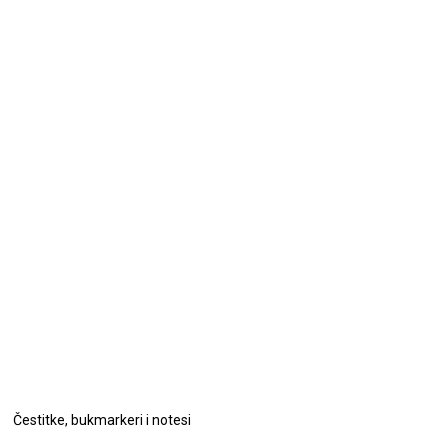
Čestitke, bukmarkeri i notesi