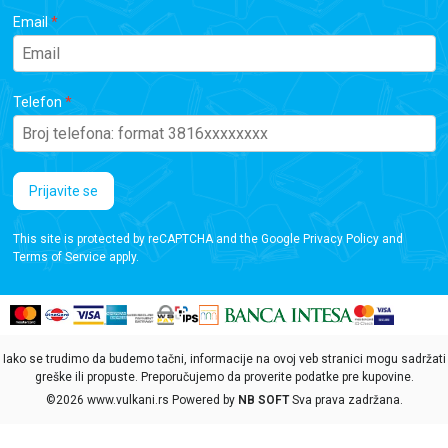
Email
Telefon
Prijavite se
This site is protected by reCAPTCHA and the Google
Privacy Policy
and
Terms of Service
apply.
Iako se trudimo da budemo tačni, informacije na ovoj veb stranici mogu sadržati
greške ili propuste. Preporučujemo da proverite podatke pre kupovine.
©2026
www.vulkani.rs
Powered by
NB SOFT
Sva prava zadržana.