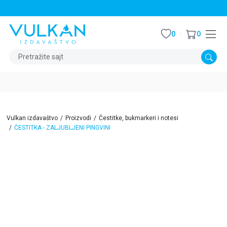
STALNI POPUST OD 15% NA SVE NASLOVE
0
0
Pretražite sajt
Vulkan izdavaštvo
Proizvodi
Čestitke, bukmarkeri i notesi
ČESTITKA - ZALJUBLJENI PINGVINI
15
%