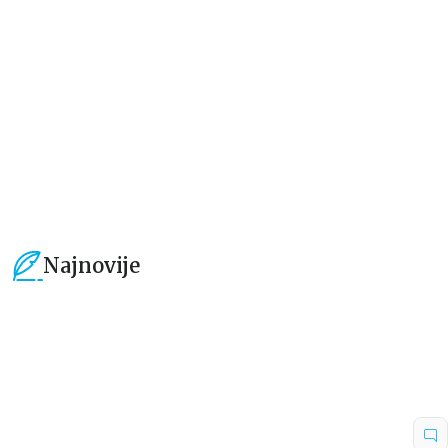
new chapter
grupa autora
grupa autora
101,15
RSD
101,15
RSD
119,00
RSD
119,00
RSD
Najnovije
15
%
15
%