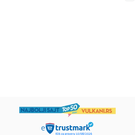
Beletristika
Beletristika
Iz pogrešnih razloga
Životinjska farma
Eloiza Džejms
Džordž Orvel
1.019,15
RSD
934,15
RSD
1.199,00
RSD
1.099,00
RSD