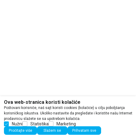
Ova web-stranica koristi kolačiće
Poštovani korisniče, naš sajt koristi cookies (kolačiće) u cilju poboljšanja
korisničkog iskustva. Ukoliko nastavite da pregledate i koristite našu Internet
prodavnicu slažete se sa upotrebom kolačića.
Nužni
Statistika
Marketing
Pročitajte više
Slažem se
Prihvatam sve