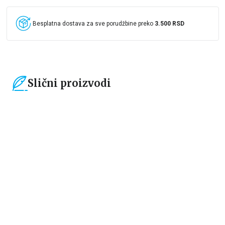
Besplatna dostava za sve porudžbine preko
3.500 RSD
Slični proizvodi
15
%
15
%
Čestitke, bukmarkeri i notesi
Čestitke, bukmarkeri i notesi
Bookmarker - Žabica
Bookmarker - Time to start a