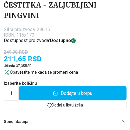
ČESTITKA - ZALJUBLJENI
PINGVINI
Šifra proizvoda:
29615
ISBN: 115x170
Dostupnost proizvoda:
Dostupno
249,00
RSD
211,65
RSD
Ušteda:
37,35
RSD
Obavestite me kada se promeni cena
Izaberite količinu
Dodajte u korpu
Dodaj u listu želja
Specifikacija