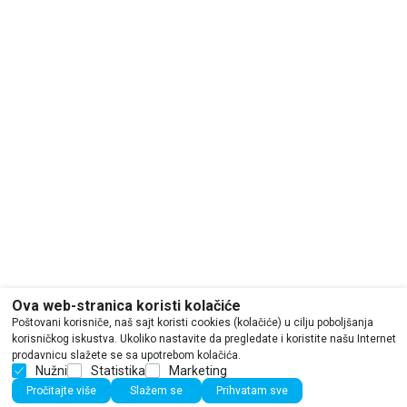
Ova web-stranica koristi kolačiće
Poštovani korisniče, naš sajt koristi cookies (kolačiće) u cilju poboljšanja
korisničkog iskustva. Ukoliko nastavite da pregledate i koristite našu Internet
prodavnicu slažete se sa upotrebom kolačića.
Nužni
Statistika
Marketing
Pročitajte više
Slažem se
Prihvatam sve