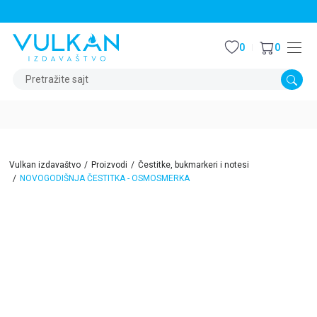
STALNI POPUST OD 15% NA SVE NASLOVE
0
0
Pretražite sajt
Vulkan izdavaštvo
Proizvodi
Čestitke, bukmarkeri i notesi
NOVOGODIŠNJA ČESTITKA - OSMOSMERKA
15
%