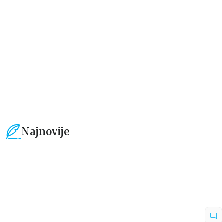
new chapter
grupa autora
grupa autora
101,15
RSD
101,15
RSD
119,00
RSD
119,00
RSD
Najnovije
15
%
15
%