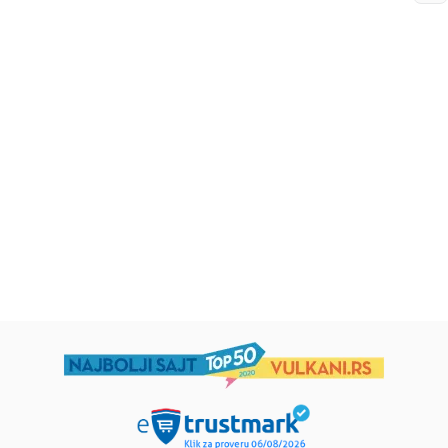
Beletristika
Beletristika
Iz pogrešnih razloga
Životinjska farma
Eloiza Džejms
Džordž Orvel
1.019,15
RSD
934,15
RSD
1.199,00
RSD
1.099,00
RSD