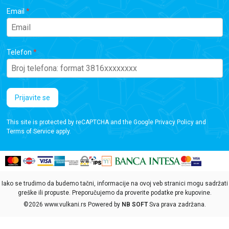
Email
Telefon
Prijavite se
This site is protected by reCAPTCHA and the Google
Privacy Policy
and
Terms of Service
apply.
Iako se trudimo da budemo tačni, informacije na ovoj veb stranici mogu sadržati
greške ili propuste. Preporučujemo da proverite podatke pre kupovine.
©2026
www.vulkani.rs
Powered by
NB SOFT
Sva prava zadržana.