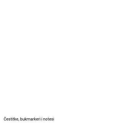
Čestitke, bukmarkeri i notesi