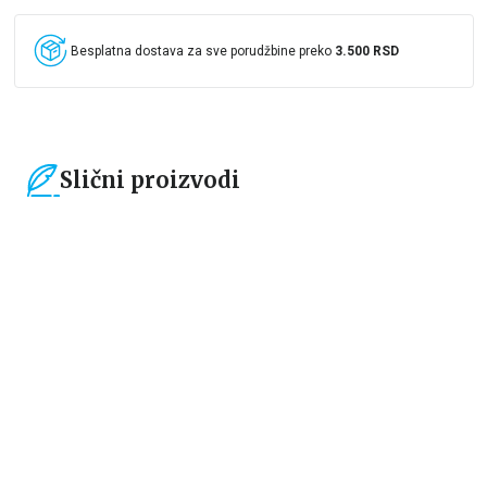
Besplatna dostava za sve porudžbine preko
3.500 RSD
Slični proizvodi
15
%
15
%
Čestitke, bukmarkeri i notesi
Čestitke, bukmarkeri i notesi
Bookmarker - Žabica
Bookmarker - Time to start a