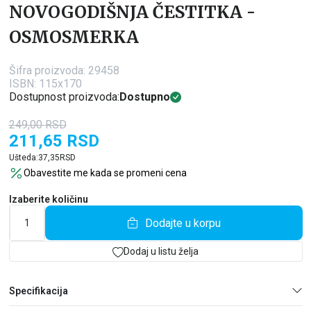
NOVOGODIŠNJA ČESTITKA -
OSMOSMERKA
Šifra proizvoda:
29458
ISBN: 115x170
Dostupnost proizvoda:
Dostupno
249,00
RSD
211,65
RSD
Ušteda:
37,35
RSD
Obavestite me kada se promeni cena
Izaberite količinu
Dodajte u korpu
Dodaj u listu želja
Specifikacija