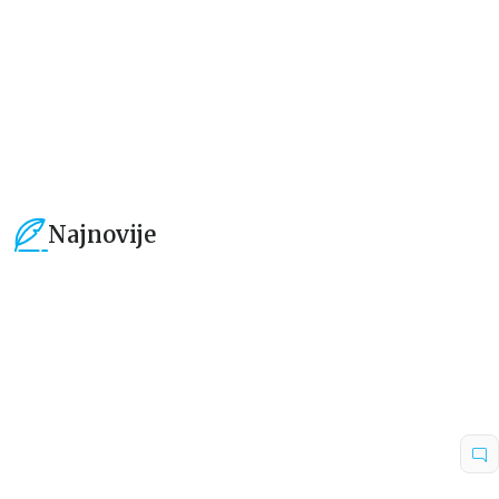
101,15
RSD
101,15
RSD
119,00
RSD
119,00
RSD
Najnovije
15
%
15
%