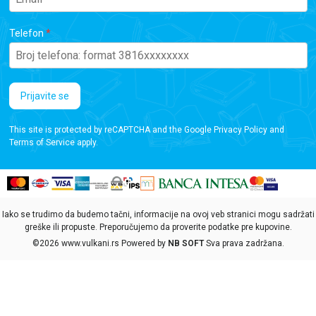
Telefon
Prijavite se
This site is protected by reCAPTCHA and the Google
Privacy Policy
and
Terms of Service
apply.
Iako se trudimo da budemo tačni, informacije na ovoj veb stranici mogu sadržati
greške ili propuste. Preporučujemo da proverite podatke pre kupovine.
©2026
www.vulkani.rs
Powered by
NB SOFT
Sva prava zadržana.