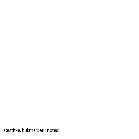
Čestitke, bukmarkeri i notesi