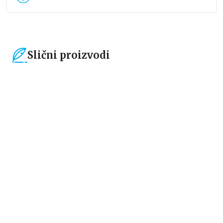
Slični proizvodi
15
%
15
%
Čestitke, bukmarkeri i notesi
Čestitke, bukmarkeri i notesi
Bookmarker - Žabica
Bookmarker - Time to start a
new chapter
grupa autora
grupa autora