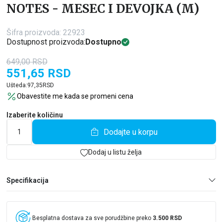
NOTES - MESEC I DEVOJKA (M)
Šifra proizvoda:
22923
Dostupnost proizvoda:
Dostupno
649,00
RSD
551,65
RSD
Ušteda:
97,35
RSD
Obavestite me kada se promeni cena
Izaberite količinu
Dodajte u korpu
Dodaj u listu želja
Specifikacija
Besplatna dostava za sve porudžbine preko
3.500 RSD