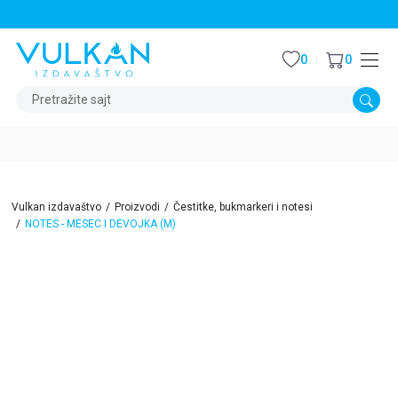
STALNI POPUST OD 15% NA SVE NASLOVE
0
0
Pretražite sajt
Vulkan izdavaštvo
Proizvodi
Čestitke, bukmarkeri i notesi
NOTES - MESEC I DEVOJKA (M)
15
%