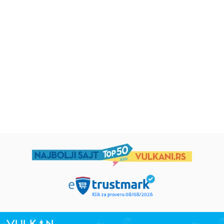
Beletristika
Beletristika
Iz pogrešnih razloga
Životinjska farma
Eloiza Džejms
Džordž Orvel
1.019,15
RSD
934,15
RSD
1.199,00
RSD
1.099,00
RSD