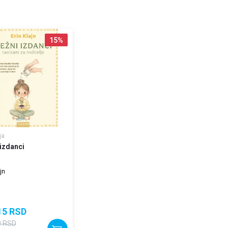
15
%
ja
 izdanci
jn
15
RSD
0
RSD