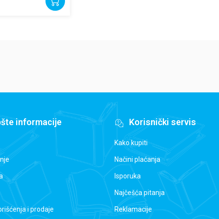
šte informacije
Korisnički servis
Kako kupiti
nje
Načini plaćanja
a
Isporuka
Najčešća pitanja
orišćenja i prodaje
Reklamacije