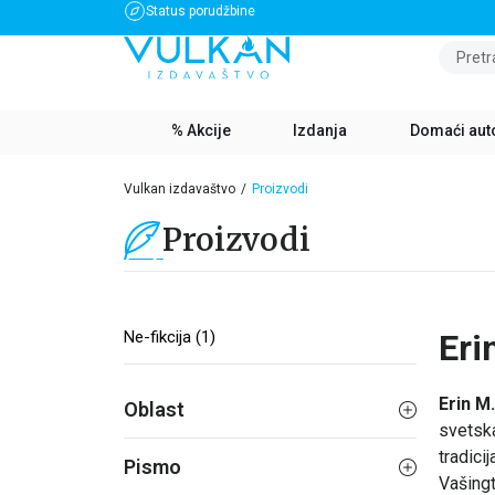
Status porudžbine
BESPLATNA DOSTAVA ZA IZNOS PREKO 3500 RSD
Pretr
% Akcije
Izdanja
Domaći aut
Vulkan izdavaštvo
Proizvodi
Proizvodi
Ne-fikcija (1)
Eri
Erin M
Oblast
svetska
tradici
Pismo
Vašingt