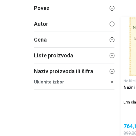
Povez
Autor
Cena
Liste proizvoda
Naziv proizvoda ili šifra
Ne-fikci
Uklonite izbor
Nežni
Erin Kla
764,
899,0