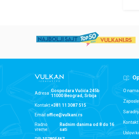
Op
O nama
Gospodara Vučića 245b
Adresa :
11000 Beograd, Srbija
Zaposle
Kontakt:
+381 11 3087 515
Saradnj
Email:
office@vulkani.rs
Kontakt
Radno
Radnim danima od 8 do 16
vreme:
sati
Uslovi k