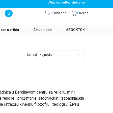
BESPLATNA DOSTAVA ZA IZNOS PREKO 3500 RSD
Prijavite se
Registrujte se
0
Omiljeno
0
Korpa
kan u vrtiću
Aktuelnosti
#BOOKTOK
Sortiraj
nica u Berklijevom centru za religiju, mir i
 religije i prožimanje istočnjačkih i zapadnjačkih
 istražuju kinesku filozofiju i teologiju. Živi u