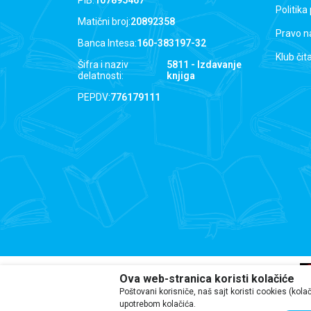
PIB:
107895467
Politika
Matični broj:
20892358
Pravo n
Banca Intesa:
160-383197-32
Klub čit
Šifra i naziv
5811 - Izdavanje
delatnosti:
knjiga
PEPDV:
776179111
Ova web-stranica koristi kolačiće
Poštovani korisniče, naš sajt koristi cookies (kola
upotrebom kolačića.
Iako se trudimo da budemo tačni, i