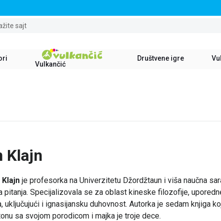
STALNI POPUST OD 15% NA SVE NASLOVE
ažite sajt
ori
Društvene igre
Vul
Vulkančić
n Klajn
. Klajn
je profesorka na Univerzitetu Džordžtaun i viša naučna sarad
 pitanja. Specijalizovala se za oblast kineske filozofije, uporedne
ja, uključujući i ignasijansku duhovnost. Autorka je sedam knjiga koje
onu sa svojom porodicom i majka je troje dece.