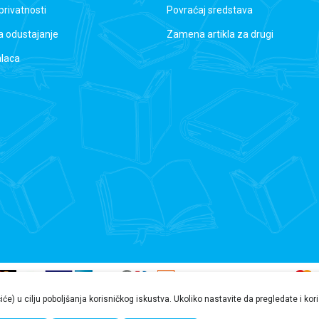
 privatnosti
Povraćaj sredstava
a odustajanje
Zamena artikla za drugi
alaca
čiće) u cilju poboljšanja korisničkog iskustva. Ukoliko nastavite da pregledate i ko
nformacije na ovoj veb stranici mogu sadržati greške ili propuste. Preporučujemo