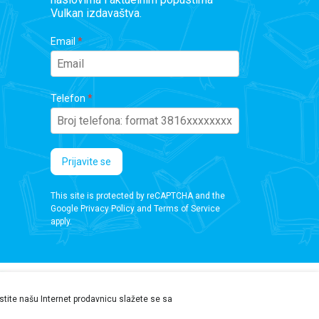
Vulkan izdavaštva.
Email
Telefon
Prijavite se
This site is protected by reCAPTCHA and the
Google
Privacy Policy
and
Terms of Service
apply.
ristite našu Internet prodavnicu slažete se sa
 da proverite podatke pre kupovine.