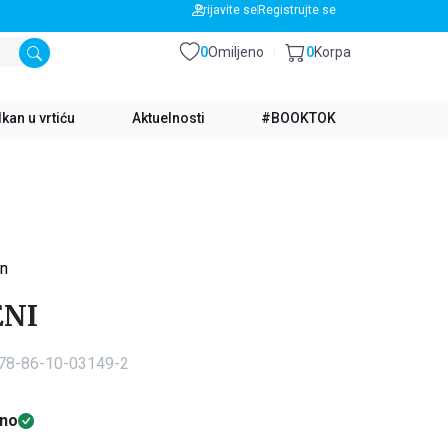
BESPLATNA DOSTAVA ZA IZNOS PREKO 3500 RSD
Prijavite se
Registrujte se
0
Omiljeno
0
Korpa
kan u vrtiću
Aktuelnosti
#BOOKTOK
on
ENI
978-86-10-03149-2
no