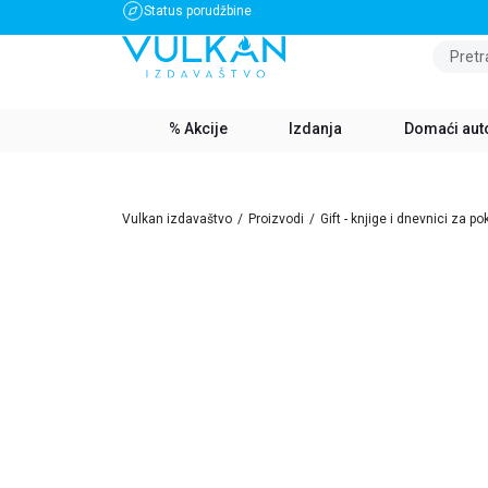
Status porudžbine
BESPLATNA DOSTAVA ZA IZNOS PREKO 3500 RSD
Pretr
% Akcije
Izdanja
Domaći aut
Vulkan izdavaštvo
Proizvodi
Gift - knjige i dnevnici za po