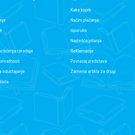
Kako kupiti
nje
Načini plaćanja
a
Isporuka
Najčešća pitanja
orišćenja i prodaje
Reklamacije
 privatnosti
Povraćaj sredstava
a odustajanje
Zamena artikla za drugi
alaca