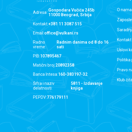
O nama
Gospodara Vučića 245b
Adresa :
11000 Beograd, Srbija
Zaposle
Kontakt:
+381 11 3087 515
Saradnj
Email:
office@vulkani.rs
Kontakt
Radno
Radnim danima od 8 do 16
vreme:
sati
Uslovi k
PIB:
107895467
Politika
Matični broj:
20892358
Pravo n
Banca Intesa:
160-383197-32
Klub čit
Šifra i naziv
5811 - Izdavanje
delatnosti:
knjiga
PEPDV:
776179111