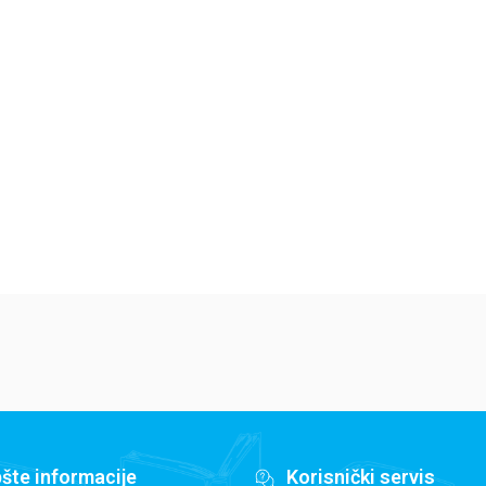
poklon
Romantizuj svoj život
Li
Japanski uz mange
Bet Makol
Sti
Mark Bernabe
764,15
RSD
1
1.189,15
RSD
899,00
RSD
1.
1.399,00
RSD
šte informacije
Korisnički servis