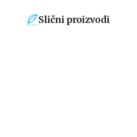
Slični proizvodi
%
15
%
15
%
za
Gift - knjige i dnevnici za
Gift - knjige i dnevnici za
Gif
poklon
poklon
po
Mala žaba vas vodi
SNOVI I SIMBOLI
BT
kroz život
Mejbel Ikvej
Azura Dagostino
Adr