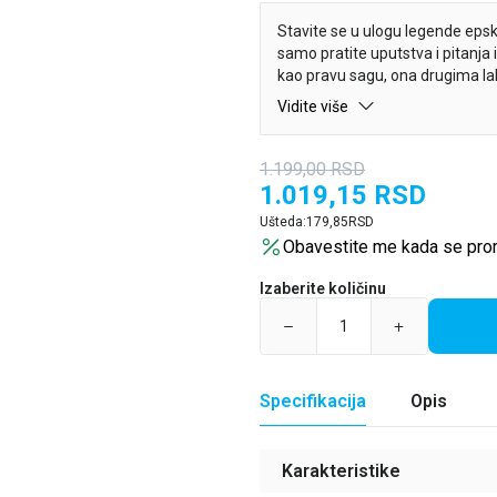
Stavite se u ulogu legende epsk
samo pratite uputstva i pitanja 
kao pravu sagu, ona drugima la
Vidite više
Aleksis Lampli pruža vam smerni
svakodnevicu i pretvorite je u 
romantike i napetosti. Unapređen
1.199,00
RSD
cimer? Mislite trol kojeg ste mo
1.019,15
RSD
Ušteda:
179,85
RSD
Duhovit i potpuno inovativan, ov
Obavestite me kada se pro
za vaše najdraže i decu. Postan
Izaberite količinu
Specifikacija
Opis
Karakteristike