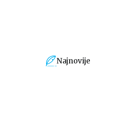
509,15
RSD
1.699,15
RSD
1
599,01
RSD
1.999,00
RSD
1.
Najnovije
%
15
%
15
%
Gift - knjige i dnevnici za
Ne-fikcija
Bel