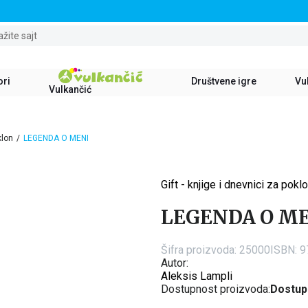
STALNI POPUST OD 15% NA SVE NASLOVE
ažite sajt
ori
Društvene igre
Vul
Vulkančić
klon
LEGENDA O MENI
Gift - knjige i dnevnici za pokl
15
%
LEGENDA O M
Šifra proizvoda:
25000
ISBN: 
Autor:
Aleksis Lampli
Dostupnost proizvoda:
Dostup