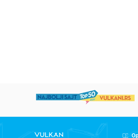
RSD
Iz pogrešnih razloga
Životinjska farma
Eloiza Džejms
Džordž Orvel
1.019,15
RSD
934,15
RSD
1.199,00
RSD
1.099,00
RSD
Op