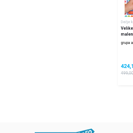
Dečje k
Velike
malene
grupa a
424,
499,0