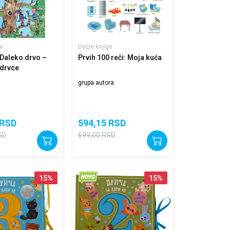
e
Dečje knjige
Daleko drvo –
Prvih 100 reči: Moja kuća
drvce
n
grupa autora
RSD
594,15
RSD
SD
699,00
RSD
15
%
15
%