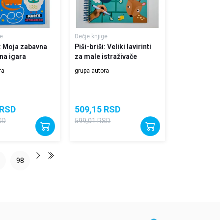
e
Dečje knjige
i: Moja zabavna
Piši-briši: Veliki lavirinti
na igara
za male istraživače
ra
grupa autora
RSD
509,15
RSD
SD
599,01
RSD
98