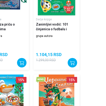
e
Dečje knjige
za priču o
Zanimljivi vodič: 101
rima
činjenica o fudbalu i
drugim sportovima
ra
grupa autora
RSD
1.104,15
RSD
SD
1.299,00
RSD
15
%
15
%