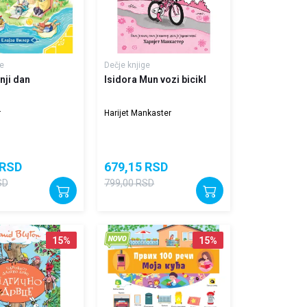
e
Dečje knjige
nji dan
Isidora Mun vozi bicikl
r
Harijet Mankaster
RSD
679,15
RSD
SD
799,00
RSD
15
%
15
%