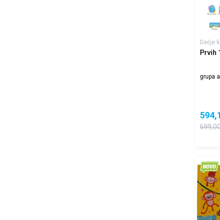
Dečje k
Prvih 
grupa a
594,
699,0