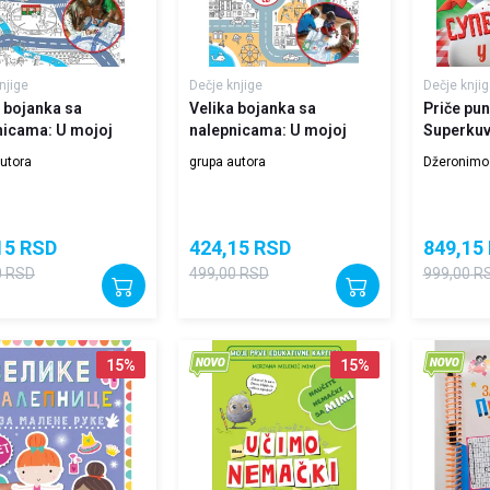
njige
Dečje knjige
Dečje knjig
 bojanka sa
Velika bojanka sa
Priče pu
nicama: U mojoj
nalepnicama: U mojoj
Superkuva
– Na selu
ulici – U gradu
utora
grupa autora
Džeronimo 
15
RSD
424,15
RSD
849,15
0
RSD
499,00
RSD
999,00
R
15
%
15
%