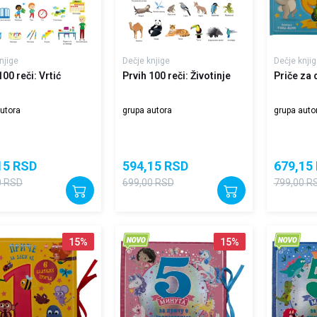
njige
Dečje knjige
Dečje knjig
100 reči: Vrtić
Prvih 100 reči: Životinje
Priče za
utora
grupa autora
grupa auto
15
RSD
594,15
RSD
679,15
0
RSD
699,00
RSD
799,00
R
15
%
15
%