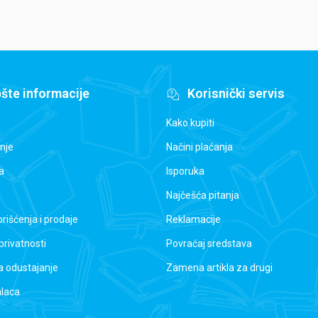
šte informacije
Korisnički servis
Kako kupiti
nje
Načini plaćanja
a
Isporuka
Najčešća pitanja
orišćenja i prodaje
Reklamacije
 privatnosti
Povraćaj sredstava
a odustajanje
Zamena artikla za drugi
alaca