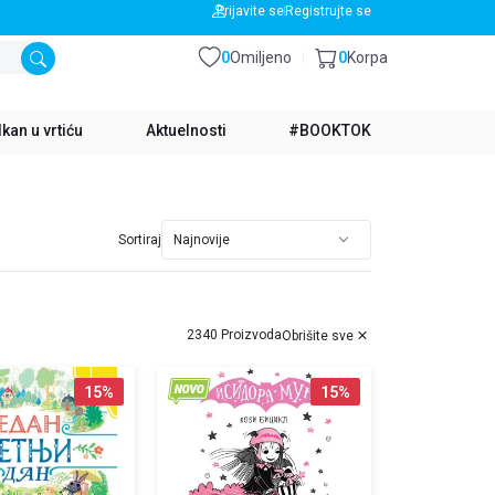
BESPLATNA DOSTAVA ZA IZNOS PREKO 3500 RSD
Prijavite se
Registrujte se
0
Omiljeno
0
Korpa
kan u vrtiću
Aktuelnosti
#BOOKTOK
Sortiraj
2340 Proizvoda
Obrišite sve
15
%
15
%