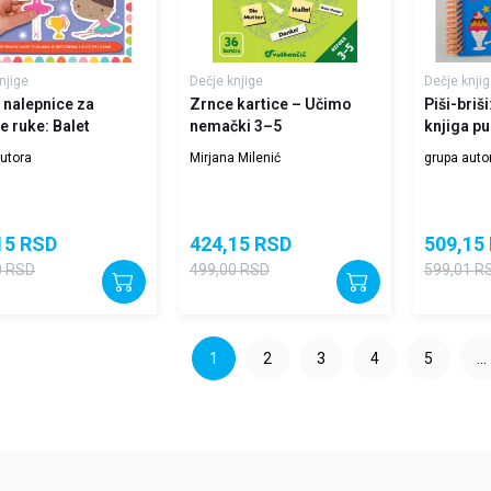
njige
Dečje knjige
Dečje knjig
 nalepnice za
Zrnce kartice – Učimo
Piši-briš
 ruke: Balet
nemački 3–5
knjiga pu
utora
Mirjana Milenić
grupa auto
15
RSD
424,15
RSD
509,15
0
RSD
499,00
RSD
599,01
R
1
2
3
4
5
...