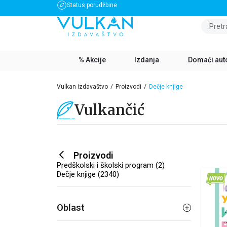
Status porudžbine
BESPLATNA DOSTAVA ZA IZNOS PREKO 3500 RSD
Pretr
% Akcije
Izdanja
Domaći aut
Vulkan izdavaštvo
Proizvodi
Dečje knjige
Vulkančić
Proizvodi
Predškolski i školski program (2)
Dečje knjige (2340)
Oblast