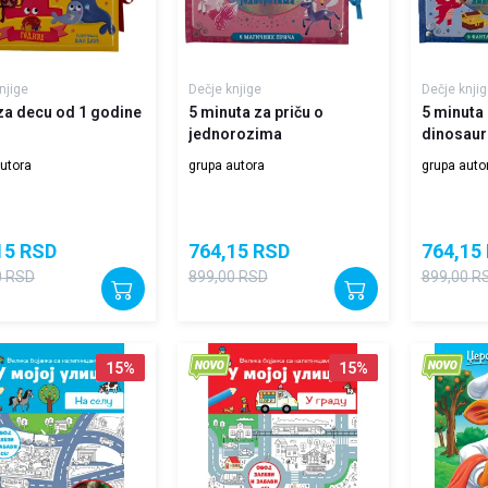
njige
Dečje knjige
Dečje knjig
 za decu od 1 godine
5 minuta za priču o
5 minuta 
jednorozima
dinosau
utora
grupa autora
grupa auto
15
RSD
764,15
RSD
764,15
0
RSD
899,00
RSD
899,00
R
15
%
15
%