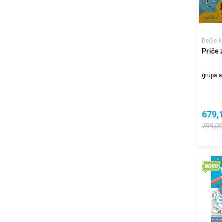
Dečje k
Priče
grupa a
679,
799,0