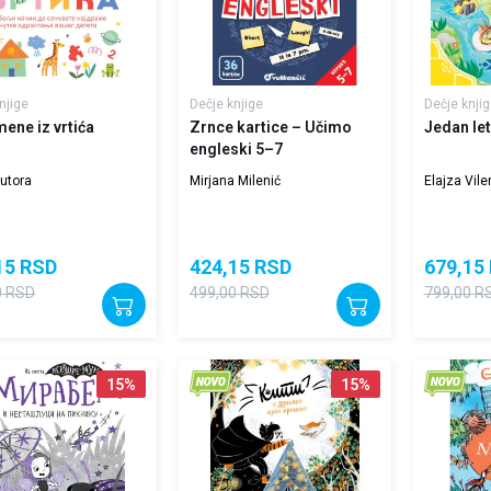
njige
Dečje knjige
Dečje knjig
ene iz vrtića
Zrnce kartice – Učimo
Jedan let
engleski 5–7
utora
Mirjana Milenić
Elajza Vile
15
RSD
424,15
RSD
679,15
0
RSD
499,00
RSD
799,00
R
15
%
15
%