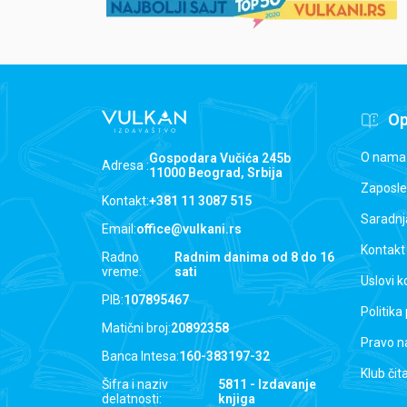
Op
O nama
Gospodara Vučića 245b
Adresa :
11000 Beograd, Srbija
Zaposle
Kontakt:
+381 11 3087 515
Saradnj
Email:
office@vulkani.rs
Kontakt
Radno
Radnim danima od 8 do 16
vreme:
sati
Uslovi k
PIB:
107895467
Politika
Matični broj:
20892358
Pravo n
Banca Intesa:
160-383197-32
Klub čit
Šifra i naziv
5811 - Izdavanje
delatnosti:
knjiga