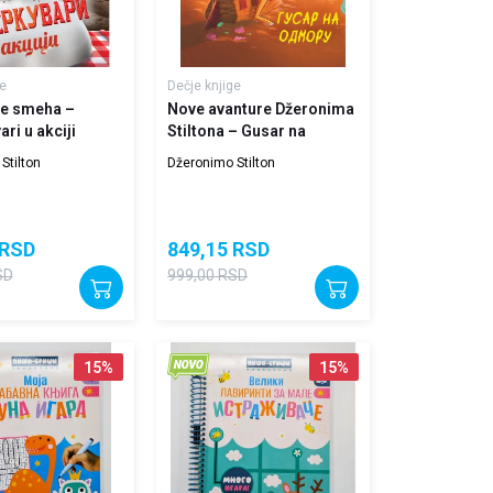
e
Dečje knjige
ne smeha –
Nove avanture Džeronima
ri u akciji
Stiltona – Gusar na
odmoru
Stilton
Džeronimo Stilton
RSD
849,15
RSD
SD
999,00
RSD
15
%
15
%