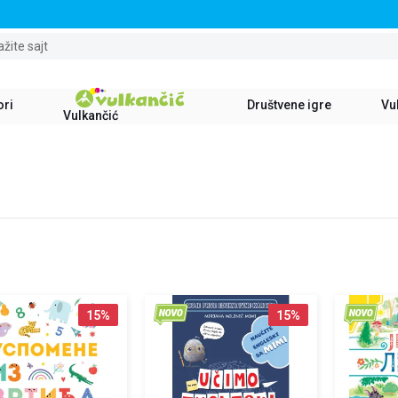
STALNI POPUST OD 15% NA SVE NASLOVE
ažite sajt
ori
Društvene igre
Vul
Vulkančić
15
%
15
%