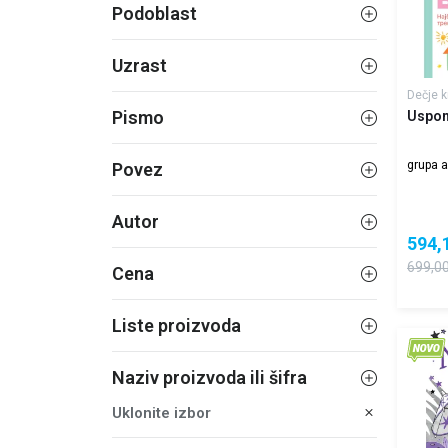
Podoblast
Uzrast
Dečje k
Pismo
Uspom
grupa a
Povez
Autor
594,
699,0
Cena
Liste proizvoda
Naziv proizvoda ili šifra
Uklonite izbor