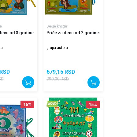
e
Dečje knjige
 decu od 3 godine
Priče za decu od 2 godine
ra
grupa autora
RSD
679,15
RSD
SD
799,00
RSD
15
%
15
%