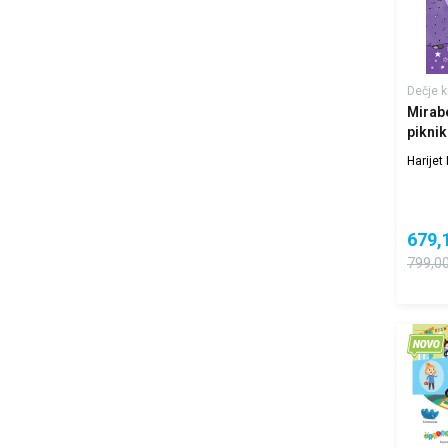
Dečje k
Mirabe
pikni
Harijet
679,
799,0