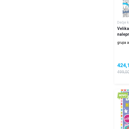
Dečje k
Velika
nalep
ulici 
grupa a
424,
499,0