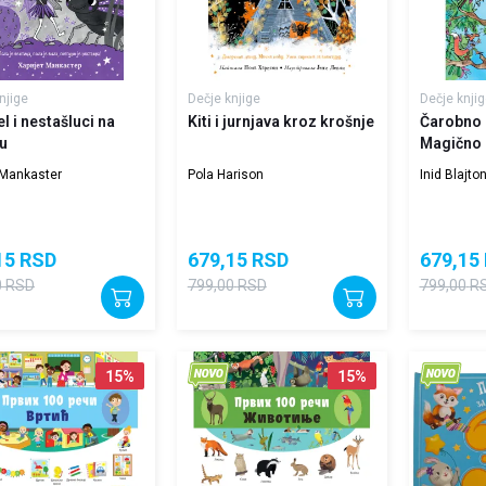
njige
Dečje knjige
Dečje knjig
l i nestašluci na
Kiti i jurnjava kroz krošnje
Čarobno 
ku
Magično 
 Mankaster
Pola Harison
Inid Blajto
15
RSD
679,15
RSD
679,15
0
RSD
799,00
RSD
799,00
R
15
%
15
%