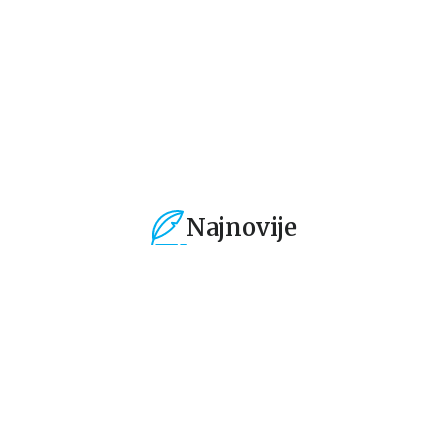
594,15
RSD
424,15
RSD
2
699,00
RSD
499,00
RSD
3.
Najnovije
%
15
%
15
%