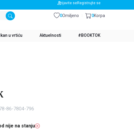
BESPLATNA DOSTAVA ZA IZNOS PREKO 3500 RSD
Prijavite se
Registrujte se
0
Omiljeno
0
Korpa
kan u vrtiću
Aktuelnosti
#BOOKTOK
K
978-86-7804-796
d nije na stanju