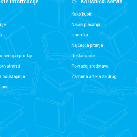
šte informacije
Korisnički servis
Kako kupiti
nje
Načini plaćanja
a
Isporuka
Najčešća pitanja
orišćenja i prodaje
Reklamacije
 privatnosti
Povraćaj sredstava
a odustajanje
Zamena artikla za drugi
alaca