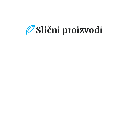
Slični proizvodi
%
15
%
15
%
Dečje knjige
Dečje knjige
De
Prvih 100 reči:
KARTE - UČIM I IGRAM
BR
Životinje
SE – BEBA UČI PRVE
B
REČI
E
grupa autora
grupa autora
gr