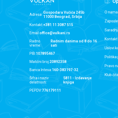
Op
O nama
Gospodara Vučića 245b
Adresa :
11000 Beograd, Srbija
Zaposle
Kontakt:
+381 11 3087 515
Saradnj
Email:
office@vulkani.rs
Kontakt
Radno
Radnim danima od 8 do 16
vreme:
sati
Uslovi k
PIB:
107895467
Politika
Matični broj:
20892358
Pravo n
Banca Intesa:
160-383197-32
Klub čit
Šifra i naziv
5811 - Izdavanje
delatnosti:
knjiga
PEPDV:
776179111