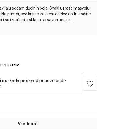
vljaju sedam duginih boja. Svaki uzrast imasvoju
e.Na primer, sve knjige za decu od dve do tri godine
nici su izrađeni u skladu sa savremenim
risni i roditeljima i stručnjacima: vaspitačima,
vnicima.
meni cena
i me kada proizvod ponovo bude
n
Vrednost