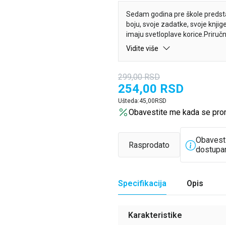
Sedam godina pre škole predsta
boju, svoje zadatke, svoje knjig
imaju svetloplave korice.Priruč
obrazovnim standardima i biće ko
Vidite više
metodičarima, privatnim nasta
299,00
RSD
254,00
RSD
Ušteda:
45,00
RSD
Obavestite me kada se pro
Obavest
Rasprodato
dostupa
Specifikacija
Opis
Karakteristike