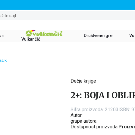
STALNI POPUST OD 15% NA SVE NASLOVE
ažite sajt
ori
Društvene igre
Vul
Vulkančić
BLIK
Dečje knjige
15
%
2+: BOJA I OBLI
Šifra proizvoda:
21203
ISBN: 
Autor:
grupa autora
Dostupnost proizvoda:
Proizvo