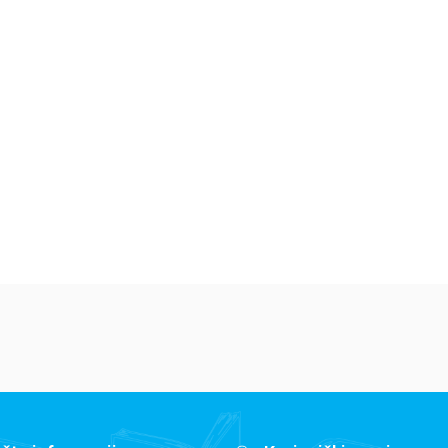
Dečje knjige
Dečje knjige
De
Jedan letnji dan
Isidora Mun vozi
Mi
7
bicikl
pi
Elajza Viler
Harijet Mankaster
Ha
679,15
RSD
679,15
RSD
6
799,00
RSD
799,00
RSD
79