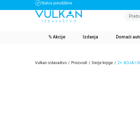
Status porudžbine
BESPLATNA DOSTAVA ZA IZNOS PREKO 3500 RSD
Pretr
% Akcije
Izdanja
Domaći aut
Vulkan izdavaštvo
Proizvodi
Dečje knjige
2+: BOJA I O