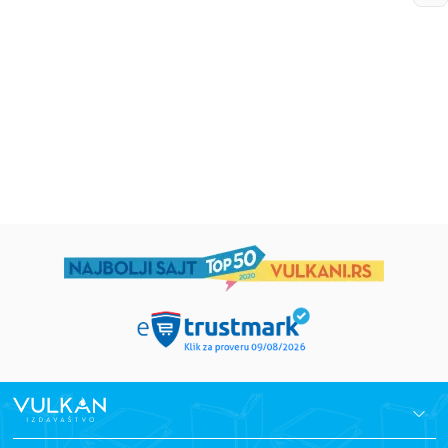
5–7
grupa autora
Mirjana Milenić
594,15
RSD
424,15
RSD
699,00
RSD
499,00
RSD