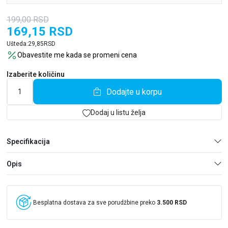
199,00
RSD
169,15
RSD
Ušteda:
29,85
RSD
Obavestite me kada se promeni cena
Izaberite količinu
Dodajte u korpu
Dodaj u listu želja
Specifikacija
Opis
Besplatna dostava za sve porudžbine preko
3.500 RSD