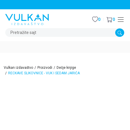
STALNI POPUST OD 15% NA SVE NASLOVE
0
0
Pretražite sajt
Vulkan izdavaštvo
Proizvodi
Dečje knjige
RECKAVE SLIKOVNICE - VUK I SEDAM JARIĆA
15
%