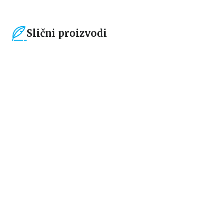
Slični proizvodi
15
%
15
%
Dečje knjige
Dečje knjige
Moja mala zvučna knjiga:
Drugari sa farme – dodirni i
Točkovi autobusa se okreću
otkrij
grupa autora
grupa autora