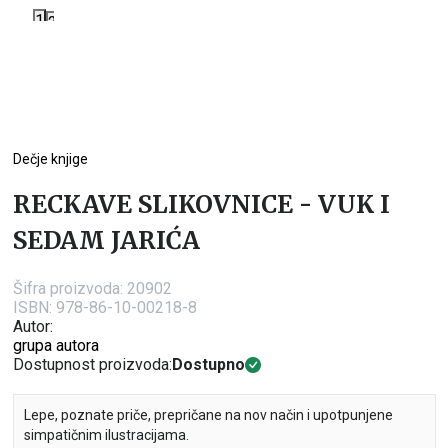
1
2
Dečje knjige
RECKAVE SLIKOVNICE - VUK I
SEDAM JARIĆA
Šifra proizvoda:
20902
ISBN: 978-86-10-00218-8
Autor:
grupa autora
Dostupnost proizvoda:
Dostupno
Lepe, poznate priče, prepričane na nov način i upotpunjene
simpatičnim ilustracijama.