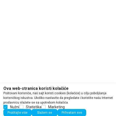
Ova web-stranica koristi kolačiće
Poštovani korisniče, naš sajt koristi cookies (kolačiće) u cilju poboljšanja
korisničkog iskustva. Ukoliko nastavite da pregledate i koristite našu Internet
prodavnicu slažete se sa upotrebom kolačića.
Nužni
Statistika
Marketing
Pročitajte više
Slažem se
Prihvatam sve