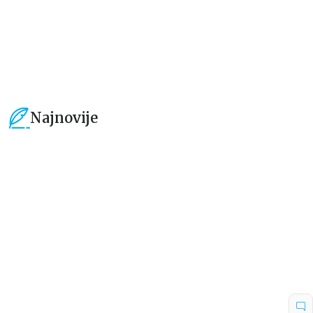
934,15
RSD
594,15
RSD
1.099,00
RSD
699,00
RSD
Najnovije
15
%
15
%
Dečje knjige
Dečje knjige
Uspomene iz vrtića
Zrnce kartice – Učimo engleski