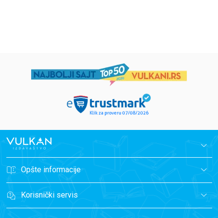
594,15
RSD
424,15
RSD
699,00
RSD
499,00
RSD
Opšte informacije
Korisnički servis