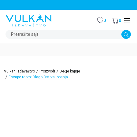
STALNI POPUST OD 15% NA SVE NASLOVE
0
0
Pretražite sajt
Vulkan izdavaštvo
Proizvodi
Dečje knjige
Escape room: Blago Ostrva lobanja
15
%