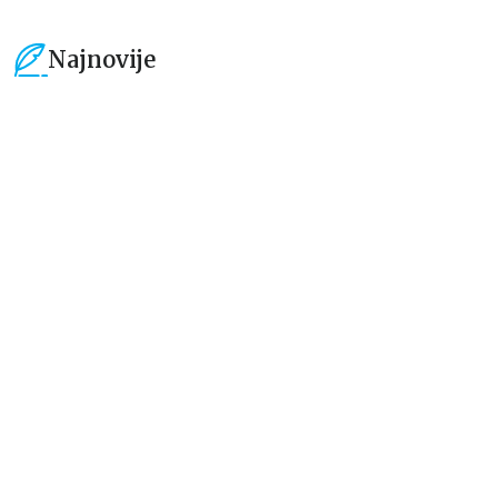
Najnovije
15
%
15
%
Dečje knjige
Dečje knjige
Uspomene iz vrtića
Zrnce kartice – Učimo engleski
5–7
grupa autora
Mirjana Milenić