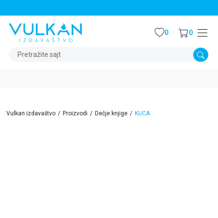
STALNI POPUST OD 15% NA SVE NASLOVE
0
0
Pretražite sajt
Vulkan izdavaštvo
Proizvodi
Dečje knjige
KUCA
15
%