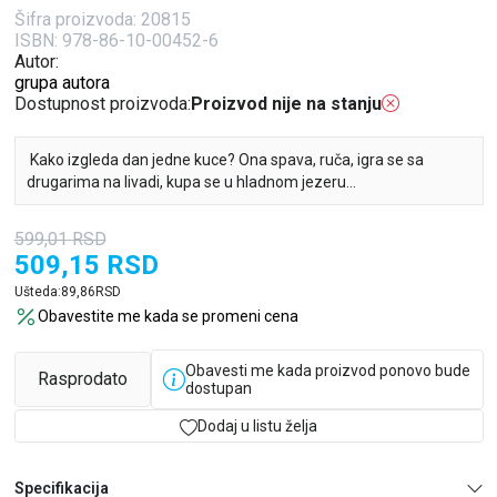
Šifra proizvoda:
20815
ISBN: 978-86-10-00452-6
Autor:
grupa autora
Dostupnost proizvoda:
Proizvod nije na stanju
Kako izgleda dan jedne kuce? Ona spava, ruča, igra se sa
drugarima na livadi, kupa se u hladnom jezeru...
599,01
RSD
509,15
RSD
Ušteda:
89,86
RSD
Obavestite me kada se promeni cena
Obavesti me kada proizvod ponovo bude
Rasprodato
dostupan
Dodaj u listu želja
Specifikacija