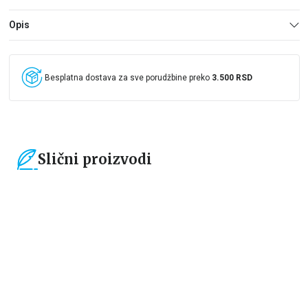
Opis
Besplatna dostava za sve porudžbine preko
3.500 RSD
Slični proizvodi
15
%
15
%