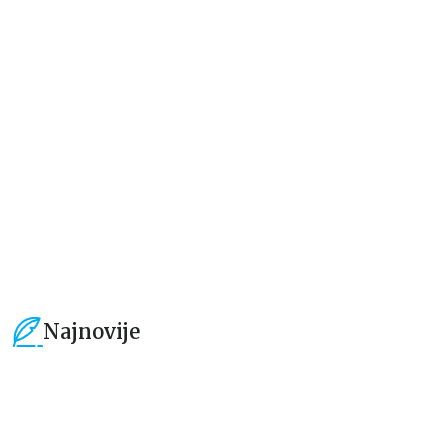
Dečje knjige
Dečje knjige
Moja mala zvučna knjiga:
Drugari sa farme – dodirni i
Točkovi autobusa se okreću
otkrij
grupa autora
grupa autora
934,15
RSD
594,15
RSD
1.099,00
RSD
699,00
RSD
Najnovije
15
%
15
%