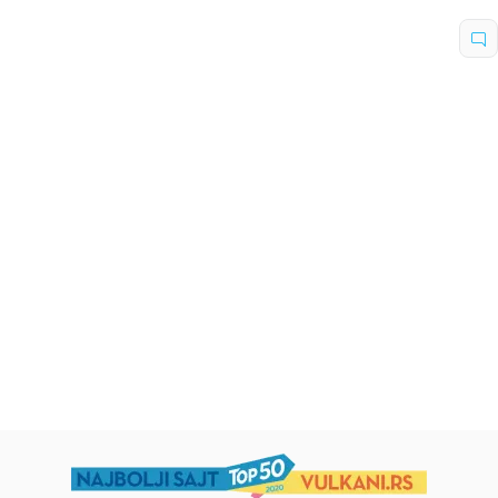
Dečje knjige
Dečje knjige
Uspomene iz vrtića
Zrnce kartice – Učimo engleski
5–7
grupa autora
Mirjana Milenić
594,15
RSD
424,15
RSD
699,00
RSD
499,00
RSD