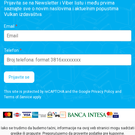
Prijavite se na Newsletter i Viber listu i među prvima
saznajte sve o novim naslovima i aktuelnim popustima
Vulkan izdavaštva.
Email
Telefon
Prijavite se
This site is protected by reCAPTCHA and the Google
Privacy Policy
and
Terms of Service
apply.
Iako se trudimo da budemo tačni, informacije na ovoj veb stranici mogu sadržati
greške ili propuste. Preporučujemo da proverite podatke pre kupovine.