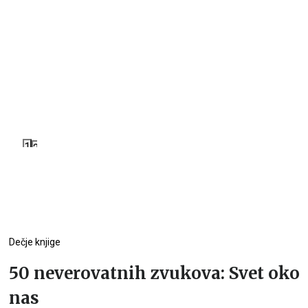
1
2
Dečje knjige
50 neverovatnih zvukova: Svet oko
nas