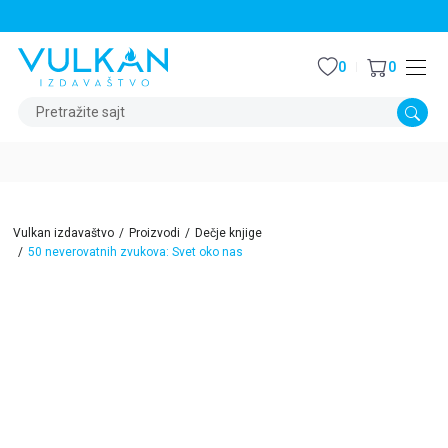
STALNI POPUST OD 15% NA SVE NASLOVE
0
0
Pretražite sajt
Vulkan izdavaštvo
Proizvodi
Dečje knjige
50 neverovatnih zvukova: Svet oko nas
15
%