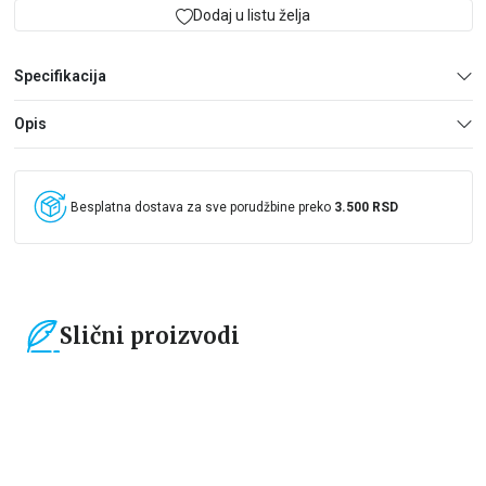
Dodaj u listu želja
Specifikacija
Opis
Besplatna dostava za sve porudžbine preko
3.500 RSD
Slični proizvodi
15
%
15
%