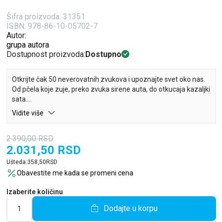
Šifra proizvoda:
31351
ISBN: 978-86-10-05702-7
Autor:
grupa autora
Dostupnost proizvoda:
Dostupno
Otkrijte čak 50 neverovatnih zvukova i upoznajte svet oko nas.
Od pčela koje zuje, preko zvuka sirene auta, do otkucaja kazaljki
sata.
Vidite više
Pritisnite dugmiće i zabavite se!
2.390,00
RSD
2.031,50
RSD
Ušteda:
358,50
RSD
Obavestite me kada se promeni cena
Izaberite količinu
Dodajte u korpu