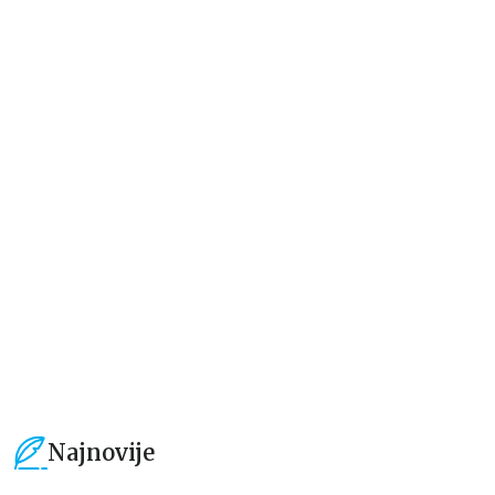
Dečje knjige
Dečje knjige
Jedan letnji dan
Rastimo bezbrižno: Sve može
izgledati teško pre nego što
postane lako
Elajza Viler
Luka Macukeli, Đulija Teli
679,15
RSD
509,15
RSD
799,00
RSD
599,01
RSD
Najnovije