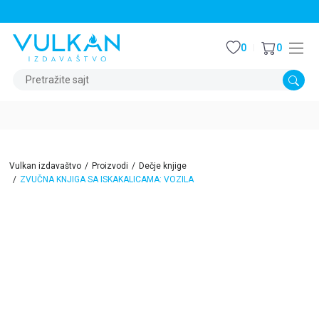
STALNI POPUST OD 15% NA SVE NASLOVE
0
0
Pretražite sajt
Vulkan izdavaštvo
Proizvodi
Dečje knjige
ZVUČNA KNJIGA SA ISKAKALICAMA: VOZILA
30
%