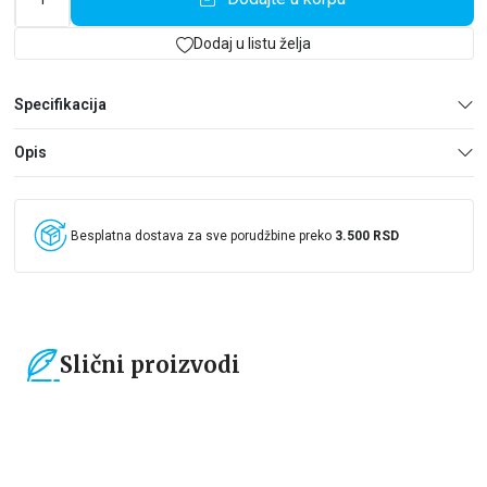
Dodaj u listu želja
Specifikacija
Opis
Besplatna dostava za sve porudžbine preko
3.500 RSD
Slični proizvodi
15
%
15
%