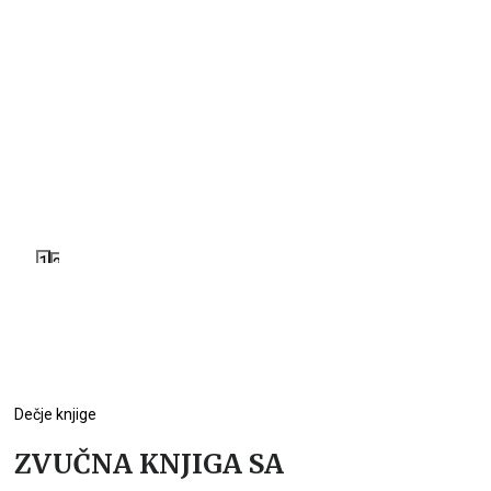
1
2
Dečje knjige
ZVUČNA KNJIGA SA