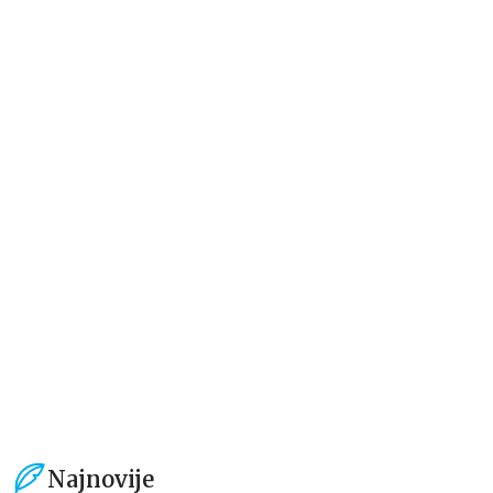
Dečje knjige
Dečje knjige
Jedan letnji dan
Rastimo bezbrižno: Sve može
izgledati teško pre nego što
postane lako
Elajza Viler
Luka Macukeli, Đulija Teli
679,15
RSD
509,15
RSD
799,00
RSD
599,01
RSD
Najnovije