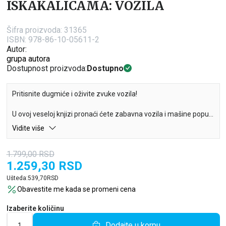
ISKAKALICAMA: VOZILA
Šifra proizvoda:
31365
ISBN: 978-86-10-05611-2
Autor:
grupa autora
Dostupnost proizvoda:
Dostupno
Pritisnite dugmiće i oživite zvuke vozila!
U ovoj veseloj knjizi pronaći ćete zabavna vozila i mašine poput
bagera, broda i voza. Mališani će uživati u iskakalicama i
Vidite više
zvucima uz koje će ih upoznati.
1.799,00
RSD
1.259,30
RSD
Ušteda:
539,70
RSD
Obavestite me kada se promeni cena
Izaberite količinu
Dodajte u korpu