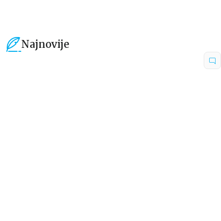
Najnovije
15
%
15
%
Dečje knjige
Dečje knjige
Uspomene iz vrtića
Zrnce kartice – Učimo engleski
5–7
grupa autora
Mirjana Milenić