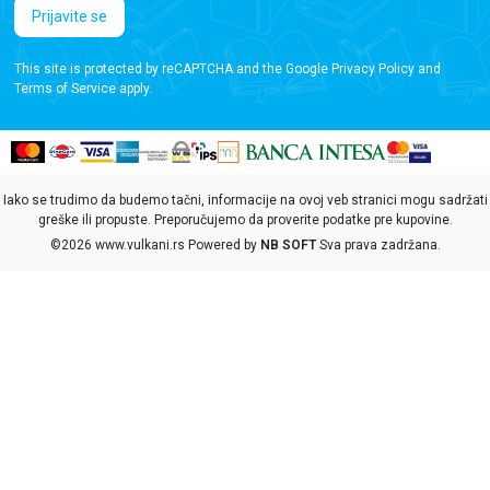
Prijavite se
This site is protected by reCAPTCHA and the Google
Privacy Policy
and
Terms of Service
apply.
Iako se trudimo da budemo tačni, informacije na ovoj veb stranici mogu sadržati
greške ili propuste. Preporučujemo da proverite podatke pre kupovine.
©2026
www.vulkani.rs
Powered by
NB SOFT
Sva prava zadržana.