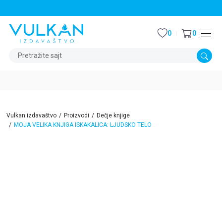
STALNI POPUST OD 15% NA SVE NASLOVE
0
0
Pretražite sajt
Vulkan izdavaštvo
Proizvodi
Dečje knjige
MOJA VELIKA KNJIGA ISKAKALICA: LJUDSKO TELO
15
%