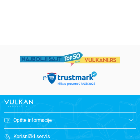
594,15
RSD
424,15
RSD
699,00
RSD
499,00
RSD
Opšte informacije
Korisnički servis