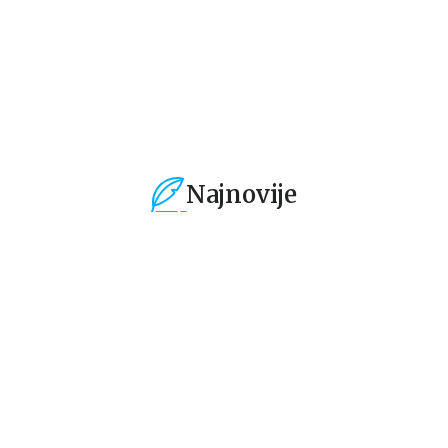
339,15
RSD
339,15
RSD
3
399,00
RSD
399,00
RSD
39
Najnovije
%
15
%
15
%
Dečje knjige
Dečje knjige
De