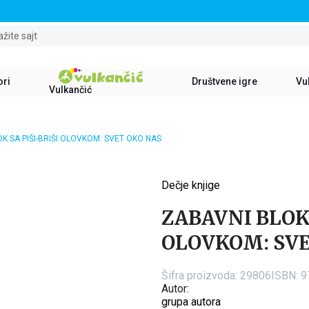
STALNI POPUST OD 15% NA SVE NASLOVE
ažite sajt
ori
Društvene igre
Vul
Vulkančić
K SA PIŠI-BRIŠI OLOVKOM: SVET OKO NAS
Dečje knjige
15
%
ZABAVNI BLOK 
OLOVKOM: SVE
Šifra proizvoda:
29806
ISBN: 
Autor:
grupa autora