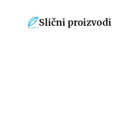
Slični proizvodi
%
15
%
15
%
Dečje knjige
Dečje knjige
De
Magični flomaster:
Magični flomaster:
Ma
Raspevana družina
Morska zabava
Ve
grupa autora
grupa autora
gr