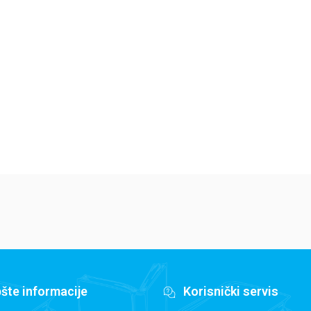
Jedan letnji dan
Isidora Mun vozi
Mi
7
bicikl
pi
Elajza Viler
Harijet Mankaster
Ha
679,15
RSD
679,15
RSD
6
799,00
RSD
799,00
RSD
79
šte informacije
Korisnički servis