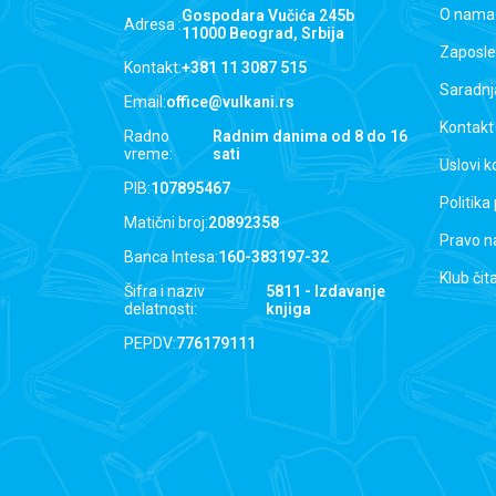
O nama
Gospodara Vučića 245b
Adresa :
11000 Beograd, Srbija
Zaposle
Kontakt:
+381 11 3087 515
Saradnj
Email:
office@vulkani.rs
Kontakt
Radno
Radnim danima od 8 do 16
vreme:
sati
Uslovi k
PIB:
107895467
Politika
Matični broj:
20892358
Pravo n
Banca Intesa:
160-383197-32
Klub čit
Šifra i naziv
5811 - Izdavanje
delatnosti:
knjiga
PEPDV:
776179111