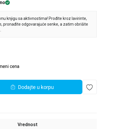
no
u knjigu sa aktivnostima! Prođite kroz lavirinte,
že, pronađite odgovarajuće senke, a zatim obrišite
.
meni cena
Dodajte u korpu
Vrednost