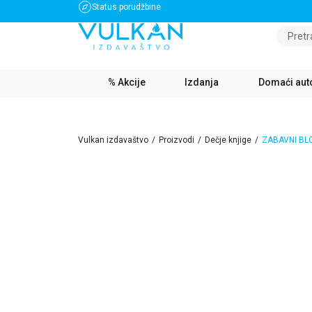
Status porudžbine
BESPLATNA DOSTAVA ZA IZNOS PREKO 3500 RSD
Pretr
% Akcije
Izdanja
Domaći aut
Vulkan izdavaštvo
Proizvodi
Dečje knjige
ZABAVNI BLO