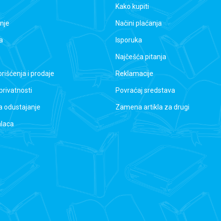
Kako kupiti
nje
Načini plaćanja
a
Isporuka
Najčešća pitanja
orišćenja i prodaje
Reklamacije
 privatnosti
Povraćaj sredstava
a odustajanje
Zamena artikla za drugi
alaca