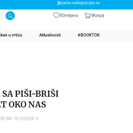
BESPLATNA DOSTAVA ZA IZNOS PREKO 3500 RSD
Prijavite se
Registrujte se
0
Omiljeno
0
Korpa
kan u vrtiću
Aktuelnosti
#BOOKTOK
SA PIŠI-BRIŠI
T OKO NAS
978-86-10-05269-5