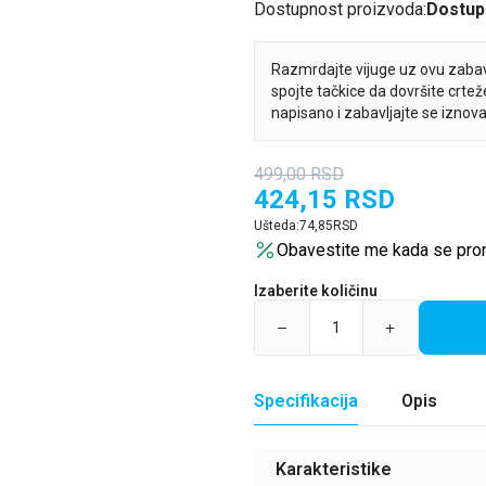
Dostupnost proizvoda:
Dostup
Razmrdajte vijuge uz ovu zabavn
spojte tačkice da dovršite crte
napisano i zabavljajte se iznova
499,00
RSD
424,15
RSD
Ušteda:
74,85
RSD
Obavestite me kada se pro
Izaberite količinu
Specifikacija
Opis
Karakteristike