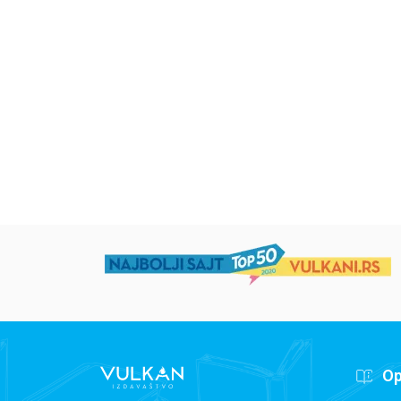
Uspomene iz vrtića
Zrnce kartice –
Učimo engleski 5–
grupa autora
Mirjana Milenić
594,15
RSD
424,15
RSD
699,00
RSD
499,00
RSD
Op