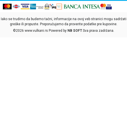
Iako se trudimo da budemo tačni, informacije na ovoj veb stranici mogu sadržati
greške ili propuste. Preporučujemo da proverite podatke pre kupovine.
©2026
www.vulkani.rs
Powered by
NB SOFT
Sva prava zadržana.