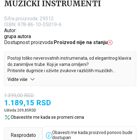
MUZIČKI INSTRUMENTI
Šifra proizvoda:
29512
ISBN: 978-86-10-05019-6
Autor:
grupa autora
Dostupnost proizvoda:
Proizvod nije na stanju
Postoji toliko neverovatnih instrumenata, od elegantnog klavira
do zanimljive trube. Koji je vama omiljeni?
Pritisnite dugmiće i oživite zvukove različitih muzičkih
instrumenata!
Vidite više
Poslušajte šest fantastičnih melodija i uz to naučite
1.399,00
RSD
interesantne činjenice o instrumentima kao što su truba, klavir,
1.189,15
RSD
doboš, violina, flauta i mnogi drugi!
Ušteda:
209,85
RSD
Obavestite me kada se promeni cena
Obavesti me kada proizvod ponovo bude
Rasprodato
dostupan