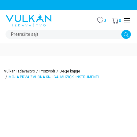
STALNI POPUST OD 15% NA SVE NASLOVE
0
0
Pretražite sajt
Vulkan izdavaštvo
Proizvodi
Dečje knjige
MOJA PRVA ZVUČNA KNJIGA: MUZIČKI INSTRUMENTI
15
%