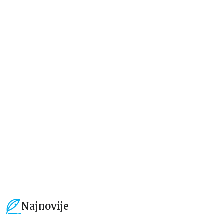
Dečje knjige
Dečje knjige
Jedan letnji dan
Rastimo bezbrižno: Sve može
izgledati teško pre nego što
postane lako
Elajza Viler
Luka Macukeli, Đulija Teli
679,15
RSD
509,15
RSD
799,00
RSD
599,01
RSD
Najnovije