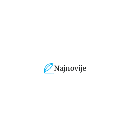
339,15
RSD
339,15
RSD
3
399,00
RSD
399,00
RSD
39
Najnovije
%
15
%
15
%