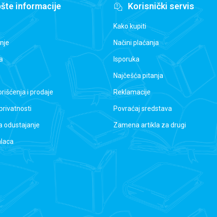
šte informacije
Korisnički servis
Kako kupiti
nje
Načini plaćanja
a
Isporuka
Najčešća pitanja
orišćenja i prodaje
Reklamacije
 privatnosti
Povraćaj sredstava
a odustajanje
Zamena artikla za drugi
alaca