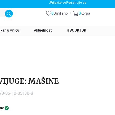
BESPLATNA DOSTAVA ZA IZNOS PREKO 3500 RSD
Prijavite se
Registrujte se
0
Omiljeno
0
Korpa
kan u vrtiću
Aktuelnosti
#BOOKTOK
IJUGE: MAŠINE
978-86-10-05130-8
no