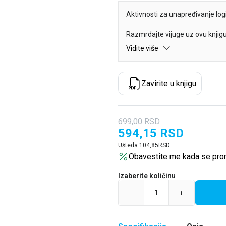
Aktivnosti za unapređivanje log
Razmrdajte vijuge uz ovu knjigu
logičko razmišljanje uz zabavne
Vidite više
mašinama.
Odgovorite na pitanja, pronađite r
Zavirite u knjigu
scene, povežite parove i još mn
699,00
RSD
594,15
RSD
Ušteda:
104,85
RSD
Obavestite me kada se pro
Izaberite količinu