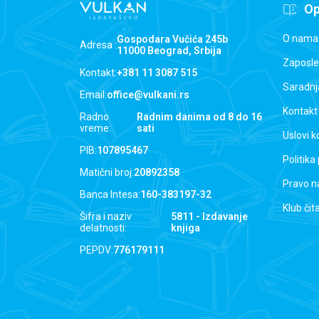
Op
O nama
Gospodara Vučića 245b
Adresa :
11000 Beograd, Srbija
Zaposle
Kontakt:
+381 11 3087 515
Saradnj
Email:
office@vulkani.rs
Kontakt
Radno
Radnim danima od 8 do 16
vreme:
sati
Uslovi k
PIB:
107895467
Politika
Matični broj:
20892358
Pravo n
Banca Intesa:
160-383197-32
Klub čit
Šifra i naziv
5811 - Izdavanje
delatnosti:
knjiga
PEPDV:
776179111