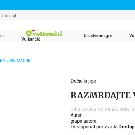
STALNI POPUST OD 15% NA SVE NASLOVE
ažite sajt
ori
Društvene igre
Vul
Vulkančić
 VIJUGE: MAŠINE
Dečje knjige
15
%
RAZMRDAJTE V
Šifra proizvoda:
29536
ISBN: 
Autor:
grupa autora
Dostupnost proizvoda:
Dostup