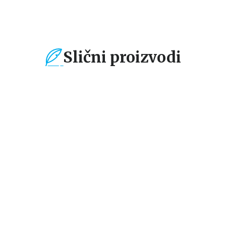
Slični proizvodi
%
15
%
15
%
Dečje knjige
Dečje knjige
De
Magični flomaster:
Magični flomaster:
Ma
Raspevana družina
Morska zabava
Ve
grupa autora
grupa autora
gr