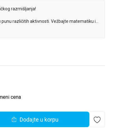
ičkog razmišljanja!
 punu različitih aktivnosti. Vežbajte matematiku i
 zadatke i otkrijte mnoge zanimljive činjenice o
eči u tražilici, spojte tačkice, uočite razlike, obojte
ogo toga.
meni cena
Dodajte u korpu