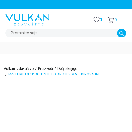
STALNI POPUST OD 15% NA SVE NASLOVE
0
0
Pretražite sajt
Vulkan izdavaštvo
Proizvodi
Dečje knjige
MALI UMETNICI: BOJENJE PO BROJEVIMA – DINOSAURI
15
%