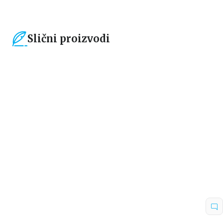
Slični proizvodi
15
%
15
%
Dečje knjige
Dečje knjige
MALI UMETNICI: BOJENJE PO
MALI UMETNICI: BOJENJE PO
BROJEVIMA – SIRENE
BROJEVIMA – ŽIVOTINJE
grupa autora
grupa autora