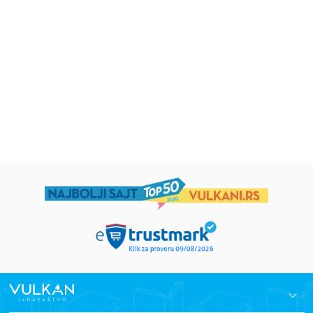
Uspomene iz vrtića
Zrnce kartice – Učimo engleski
5–7
grupa autora
Mirjana Milenić
594,15
RSD
424,15
RSD
699,00
RSD
499,00
RSD