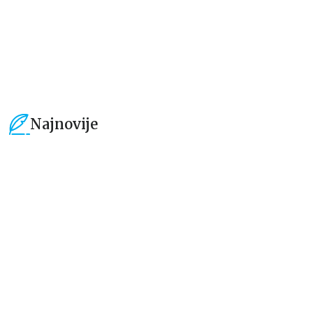
254,15
RSD
254,15
RSD
299,00
RSD
299,00
RSD
Najnovije
15
%
15
%
Dečje knjige
Dečje knjige