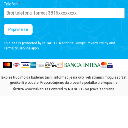
Telefon
Prijavite se
This site is protected by reCAPTCHA and the Google
Privacy Policy
and
Terms of Service
apply.
Iako se trudimo da budemo tačni, informacije na ovoj veb stranici mogu sadržati
greške ili propuste. Preporučujemo da proverite podatke pre kupovine.
©2026
www.vulkani.rs
Powered by
NB SOFT
Sva prava zadržana.