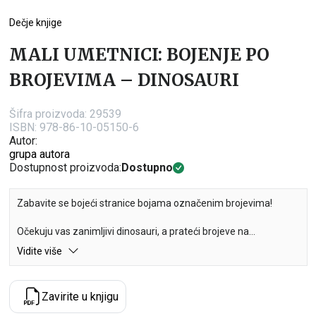
Dečje knjige
MALI UMETNICI: BOJENJE PO
BROJEVIMA – DINOSAURI
Šifra proizvoda:
29539
ISBN: 978-86-10-05150-6
Autor:
grupa autora
Dostupnost proizvoda:
Dostupno
Zabavite se bojeći stranice bojama označenim brojevima!
Očekuju vas zanimljivi dinosauri, a prateći brojeve na
označenim mestima stvorićete prava mala remek-dela!
Vidite više
Zavirite u knjigu