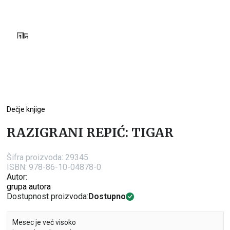
1
2
Dečje knjige
RAZIGRANI REPIĆ: TIGAR
Šifra proizvoda:
29345
ISBN: 978-86-10-04878-0
Autor:
grupa autora
Dostupnost proizvoda:
Dostupno
Mesec je već visoko