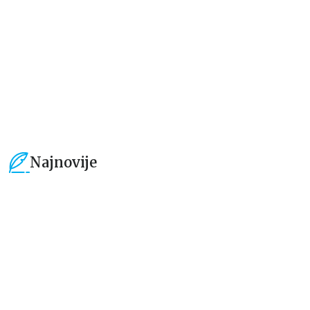
grupa autora
grupa autora
934,15
RSD
594,15
RSD
1.099,00
RSD
699,00
RSD
Najnovije
15
%
15
%