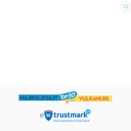
Dečje knjige
Dečje knjige
Uspomene iz vrtića
Zrnce kartice – Učimo engleski
5–7
grupa autora
Mirjana Milenić
594,15
RSD
424,15
RSD
699,00
RSD
499,00
RSD