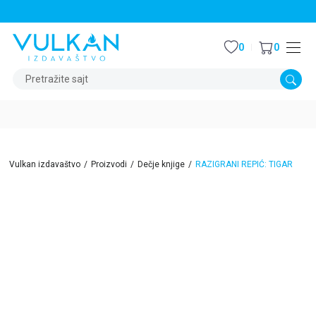
STALNI POPUST OD 15% NA SVE NASLOVE
0
0
Pretražite sajt
Vulkan izdavaštvo
Proizvodi
Dečje knjige
RAZIGRANI REPIĆ: TIGAR
30
%