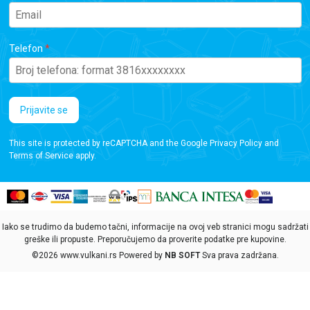
Telefon
Prijavite se
This site is protected by reCAPTCHA and the Google
Privacy Policy
and
Terms of Service
apply.
Iako se trudimo da budemo tačni, informacije na ovoj veb stranici mogu sadržati
greške ili propuste. Preporučujemo da proverite podatke pre kupovine.
©2026
www.vulkani.rs
Powered by
NB SOFT
Sva prava zadržana.