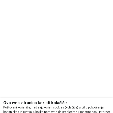
Ova web-stranica koristi kolačiće
Poštovani korisniče, naš sajt koristi cookies (kolačiće) u cilju poboljšanja
korisničkog iskustva. Ukoliko nastavite da pregledate i koristite našu Internet