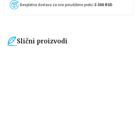
Besplatna dostava za sve porudžbine preko
3.500 RSD
Slični proizvodi
15
%
15
%
Dečje knjige
Dečje knjige
Moja mala zvučna knjiga:
Drugari sa farme – dodirni i
Točkovi autobusa se okreću
otkrij