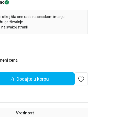
no
 i otkrij šta one rade na seoskom imanju.
 druge životinje.
e na svakoj strani!
meni cena
Dodajte u korpu
Vrednost