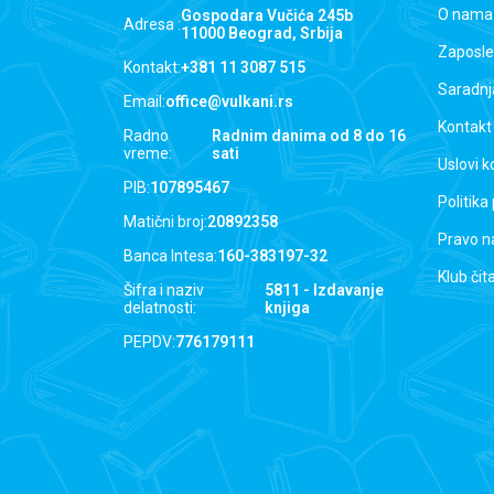
O nama
Gospodara Vučića 245b
Adresa :
11000 Beograd, Srbija
Zaposle
Kontakt:
+381 11 3087 515
Saradnj
Email:
office@vulkani.rs
Kontakt
Radno
Radnim danima od 8 do 16
vreme:
sati
Uslovi k
PIB:
107895467
Politika
Matični broj:
20892358
Pravo n
Banca Intesa:
160-383197-32
Klub čit
Šifra i naziv
5811 - Izdavanje
delatnosti:
knjiga
PEPDV:
776179111