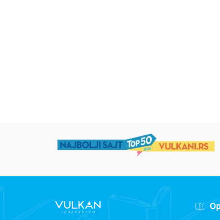
Uspomene iz vrtića
Zrnce kartice –
Učimo engleski 5–
grupa autora
Mirjana Milenić
594,15
RSD
424,15
RSD
699,00
RSD
499,00
RSD
Op