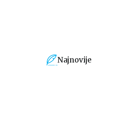
1.019,15
RSD
424,15
RSD
4
1.199,00
RSD
499,00
RSD
49
Najnovije
%
15
%
15
%
Dečje knjige
Dečje knjige
De