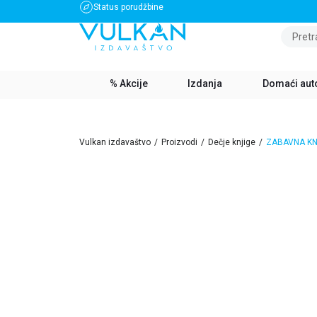
Status porudžbine
BESPLATNA DOSTAVA ZA IZNOS PREKO 3500 RSD
Pretr
% Akcije
Izdanja
Domaći aut
Vulkan izdavaštvo
Proizvodi
Dečje knjige
ZABAVNA KN