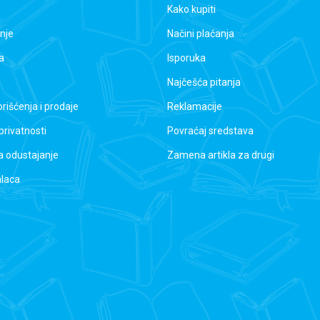
Kako kupiti
nje
Načini plaćanja
a
Isporuka
Najčešća pitanja
orišćenja i prodaje
Reklamacije
 privatnosti
Povraćaj sredstava
a odustajanje
Zamena artikla za drugi
alaca