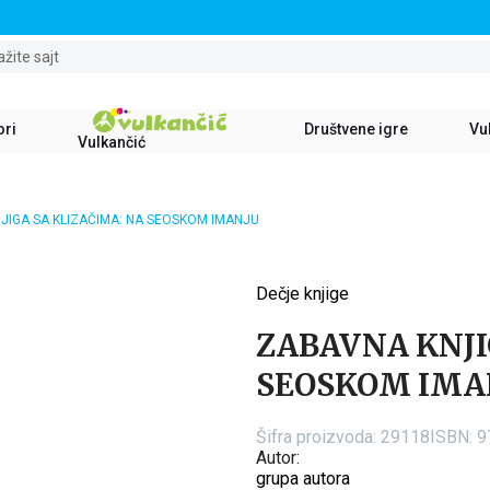
STALNI POPUST OD 15% NA SVE NASLOVE
ažite sajt
ori
Društvene igre
Vul
Vulkančić
JIGA SA KLIZAČIMA: NA SEOSKOM IMANJU
Dečje knjige
15
%
ZABAVNA KNJI
SEOSKOM IMA
Šifra proizvoda:
29118
ISBN: 
Autor:
grupa autora