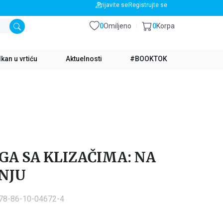
BESPLATNA DOSTAVA ZA IZNOS PREKO 3500 RSD
Prijavite se
Registrujte se
0
Omiljeno
0
Korpa
kan u vrtiću
Aktuelnosti
#BOOKTOK
GA SA KLIZAČIMA: NA
NJU
978-86-10-04672-4