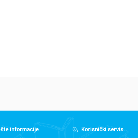
Jedan letnji dan
Isidora Mun vozi
Mi
7
bicikl
pi
Elajza Viler
Harijet Mankaster
Ha
679,15
RSD
679,15
RSD
6
799,00
RSD
799,00
RSD
79
šte informacije
Korisnički servis