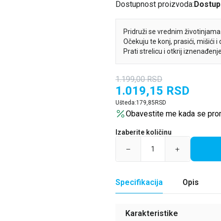
Dostupnost proizvoda:
Dostup
Pridruži se vrednim životinjama
Očekuju te konj, prasići, mišići i
Prati strelicu i otkrij iznenađenj
1.199,00
RSD
1.019,15
RSD
Ušteda:
179,85
RSD
Obavestite me kada se pro
Izaberite količinu
Specifikacija
Opis
Karakteristike