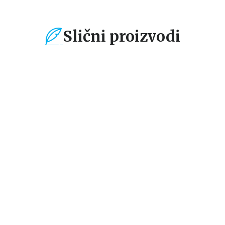
Slični proizvodi
%
15
%
15
%
Dečje knjige
Dečje knjige
De
100 prvih životinja
Knjižica glodalica:
Kn
Brojevi
Vo
grupa autora
grupa autora
gr