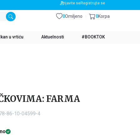
BESPLATNA DOSTAVA ZA IZNOS PREKO 3500 RSD
Prijavite se
Registrujte se
0
Omiljeno
0
Korpa
kan u vrtiću
Aktuelnosti
#BOOKTOK
OČKOVIMA: FARMA
978-86-10-04599-4
no