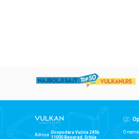
grupa autora
Mirjana Milenić
594,15
RSD
424,15
RSD
699,00
RSD
499,00
RSD
Op
O nama
Gospodara Vučića 245b
Adresa :
11000 Beograd, Srbija