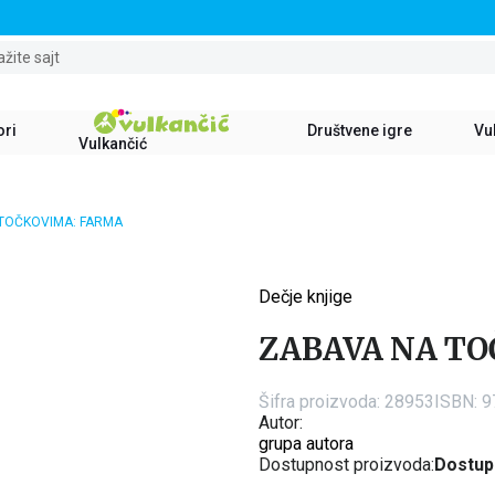
STALNI POPUST OD 15% NA SVE NASLOVE
ažite sajt
ori
Društvene igre
Vul
Vulkančić
TOČKOVIMA: FARMA
Dečje knjige
15
%
ZABAVA NA T
Šifra proizvoda:
28953
ISBN: 
Autor:
grupa autora
Dostupnost proizvoda:
Dostup