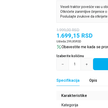
Veseli traktor povešće vas u ob
Otkrićete zanimljive činjenice 
Poslušajte zvukove da otkrijete
1.999,00
RSD
1.699,15
RSD
Ušteda:
299,85
RSD
Obavestite me kada se pro
Izaberite količinu
Specifikacija
Opis
Karakteristike
Kategorija