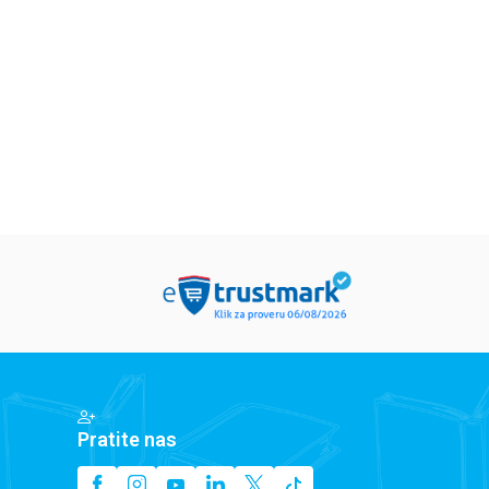
rijet Mankaster
Pola Harison
Inid Blajton
79,15
RSD
679,15
RSD
679,15
RS
9,00
RSD
799,00
RSD
799,00
RSD
Pratite nas