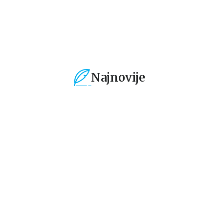
699,00
RSD
699,00
RSD
39
Najnovije
%
15
%
15
%
Dečje knjige
Dečje knjige
De
Jedan letnji dan
Isidora Mun vozi
Mi
7
bicikl
pi