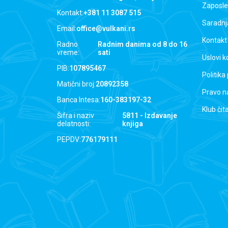
Zaposle
Kontakt:
+381 11 3087 515
Saradnj
Email:
office@vulkani.rs
Kontakt
Radno
Radnim danima od 8 do 16
vreme:
sati
Uslovi k
PIB:
107895467
Politika
Matični broj:
20892358
Pravo n
Banca Intesa:
160-383197-32
Klub čit
Šifra i naziv
5811 - Izdavanje
delatnosti:
knjiga
PEPDV:
776179111