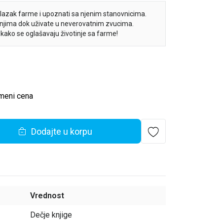
ilazak farme i upoznati sa njenim stanovnicima.
o njima dok uživate u neverovatnim zvucima.
 kako se oglašavaju životinje sa farme!
meni cena
Dodajte u korpu
Vrednost
Dečje knjige