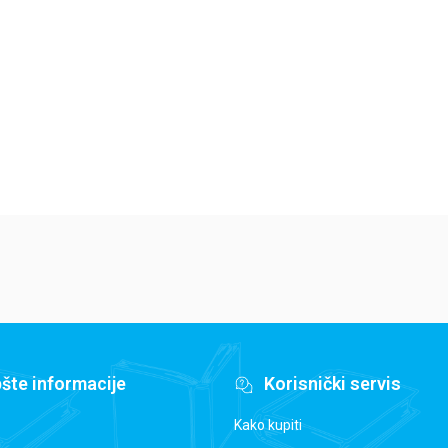
Elajza Viler
Harijet Mankaster
Ha
679,15
RSD
679,15
RSD
6
799,00
RSD
799,00
RSD
79
šte informacije
Korisnički servis
Kako kupiti