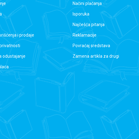
nje
Načini plaćanja
a
Isporuka
Najčešća pitanja
orišćenja i prodaje
Reklamacije
 privatnosti
Povraćaj sredstava
a odustajanje
Zamena artikla za drugi
alaca