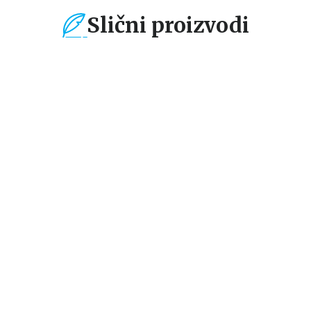
Slični proizvodi
%
15
%
15
%
Dečje knjige
Dečje knjige
De
Dodirni i zaviri:
Dodirni i zaviri: Na
Kl
Princeze
gradilištu
is
li
grupa autora
grupa autora
gr
594,15
RSD
594,15
RSD
3