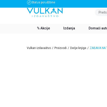
Status porudžbine
BESPLATNA DOSTAVA ZA IZNOS PREKO 3500 RSD
Pretr
% Akcije
Izdanja
Domaći aut
Vulkan izdavaštvo
Proizvodi
Dečje knjige
ZABAVA NA 