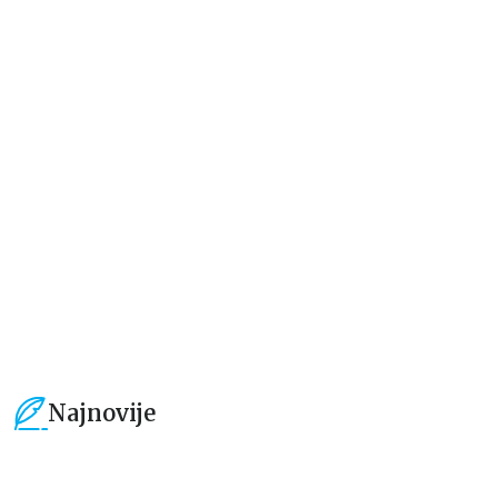
Dečje knjige
Dečje knjige
Jedan letnji dan
Rastimo bezbrižno: Sve može
izgledati teško pre nego što
postane lako
Elajza Viler
Luka Macukeli, Đulija Teli
679,15
RSD
509,15
RSD
799,00
RSD
599,01
RSD
Najnovije
15
%
15
%