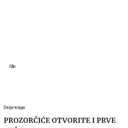
1
2
Dečje knjige
PROZORČIĆE OTVORITE I PRVE