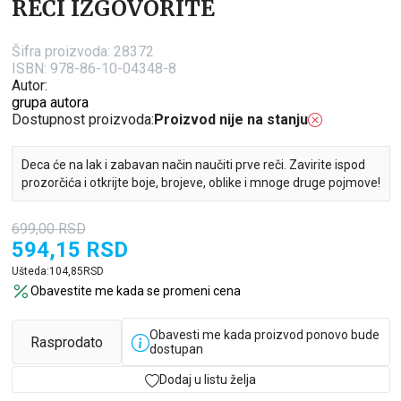
REČI IZGOVORITE
Šifra proizvoda:
28372
ISBN: 978-86-10-04348-8
Autor:
grupa autora
Dostupnost proizvoda:
Proizvod nije na stanju
Deca će na lak i zabavan način naučiti prve reči. Zavirite ispod
prozorčića i otkrijte boje, brojeve, oblike i mnoge druge pojmove!
699,00
RSD
594,15
RSD
Ušteda:
104,85
RSD
Obavestite me kada se promeni cena
Obavesti me kada proizvod ponovo bude
Rasprodato
dostupan
Dodaj u listu želja