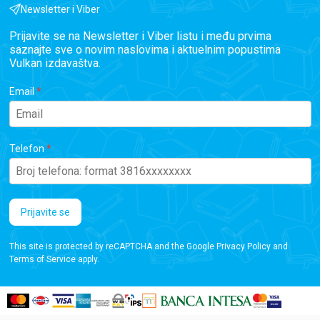
Newsletter i Viber
Prijavite se na Newsletter i Viber listu i među prvima
saznajte sve o novim naslovima i aktuelnim popustima
Vulkan izdavaštva.
Email
Telefon
Prijavite se
This site is protected by reCAPTCHA and the Google
Privacy Policy
and
Terms of Service
apply.