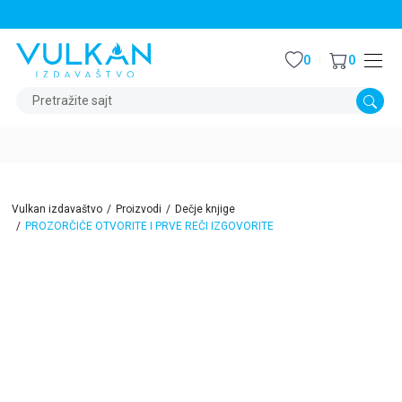
STALNI POPUST OD 15% NA SVE NASLOVE
0
0
Pretražite sajt
Vulkan izdavaštvo
Proizvodi
Dečje knjige
PROZORČIĆE OTVORITE I PRVE REČI IZGOVORITE
15
%