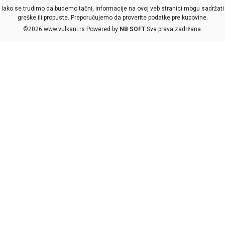
Iako se trudimo da budemo tačni, informacije na ovoj veb stranici mogu sadržati
greške ili propuste. Preporučujemo da proverite podatke pre kupovine.
©2026
www.vulkani.rs
Powered by
NB SOFT
Sva prava zadržana.