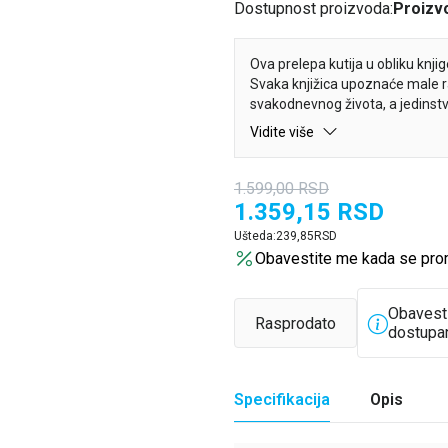
Dostupnost proizvoda:
Proizvo
Ova prelepa kutija u obliku knji
Svaka knjižica upoznaće male r
svakodnevnog života, a jedinstv
oblici i vedre boje pospešiće m
Vidite više
sa brojevima, bojama, oblicima,
zaobljenih ivica, pa su idealne 
korišćenje.
1.599,00
RSD
1.359,15
RSD
Ušteda:
239,85
RSD
Obavestite me kada se pro
Obavest
Rasprodato
dostupa
Specifikacija
Opis