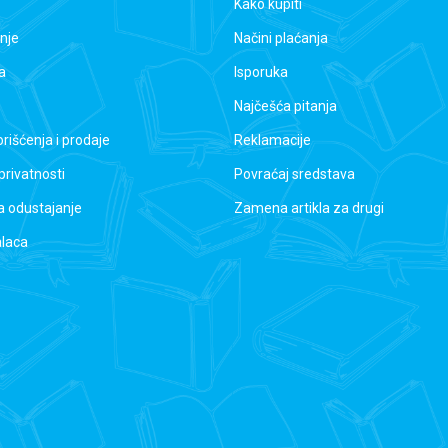
Kako kupiti
nje
Načini plaćanja
a
Isporuka
Najčešća pitanja
orišćenja i prodaje
Reklamacije
 privatnosti
Povraćaj sredstava
a odustajanje
Zamena artikla za drugi
alaca