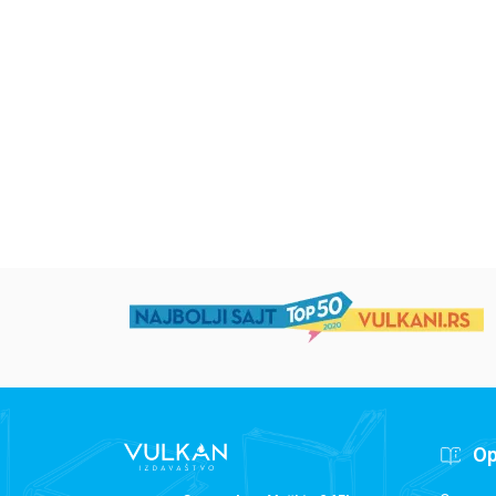
Uspomene iz vrtića
Zrnce kartice –
Učimo engleski 5–
grupa autora
Mirjana Milenić
594,15
RSD
424,15
RSD
699,00
RSD
499,00
RSD
Op