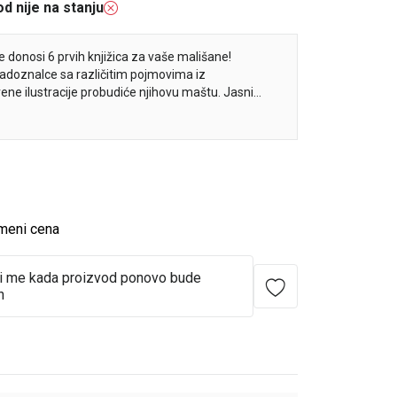
d nije na stanju
ge donosi 6 prvih knjižica za vaše mališane!
adoznalce sa različitim pojmovima iz
ene ilustracije probudiće njihovu maštu. Jasni
oć opažanja kod dece. Mališani će se tako upoznati
 suprotnostima, itd. Knjige su malog formata i
za prvi susret deteta sa knjigom i njeno bezbedno
meni cena
i me kada proizvod ponovo bude
n