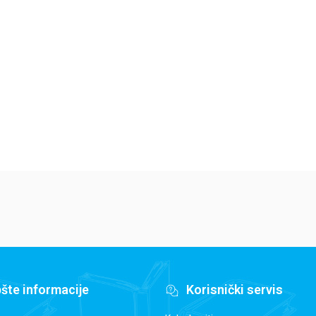
Jedan letnji dan
Isidora Mun vozi
Mi
7
bicikl
pi
Elajza Viler
Harijet Mankaster
Ha
679,15
RSD
679,15
RSD
6
799,00
RSD
799,00
RSD
79
šte informacije
Korisnički servis