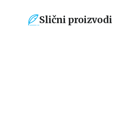
Slični proizvodi
%
15
%
15
%
Dečje knjige
Dečje knjige
De
100 prvih životinja
Knjižica glodalica:
Kn
Brojevi
Vo
grupa autora
grupa autora
gr