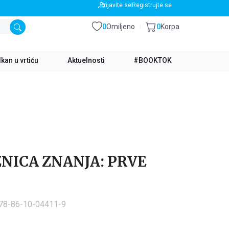
BESPLATNA DOSTAVA ZA IZNOS PREKO 3500 RSD
Prijavite se
Registrujte se
0
Omiljeno
0
Korpa
kan u vrtiću
Aktuelnosti
#BOOKTOK
ZNICA ZNANJA: PRVE
978-86-10-04411-9