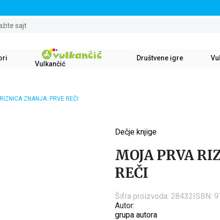
STALNI POPUST OD 15% NA SVE NASLOVE
ažite sajt
ori
Društvene igre
Vul
Vulkančić
RIZNICA ZNANJA: PRVE REČI
Dečje knjige
15
%
MOJA PRVA RI
REČI
Šifra proizvoda:
28432
ISBN: 
Autor:
grupa autora