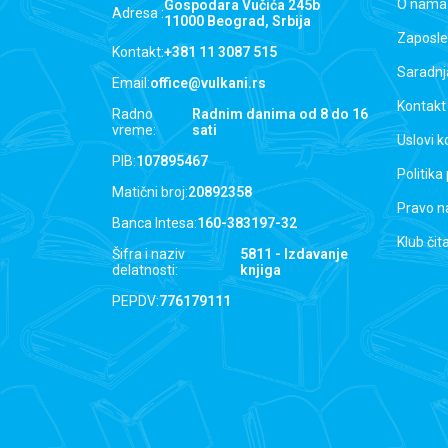
O nama
Gospodara Vučića 245b
Adresa :
11000 Beograd, Srbija
Zaposle
Kontakt:
+381 11 3087 515
Saradnj
Email:
office@vulkani.rs
Kontakt
Radno
Radnim danima od 8 do 16
vreme:
sati
Uslovi k
PIB:
107895467
Politika
Matični broj:
20892358
Pravo n
Banca Intesa:
160-383197-32
Klub čit
Šifra i naziv
5811 - Izdavanje
delatnosti:
knjiga
PEPDV:
776179111