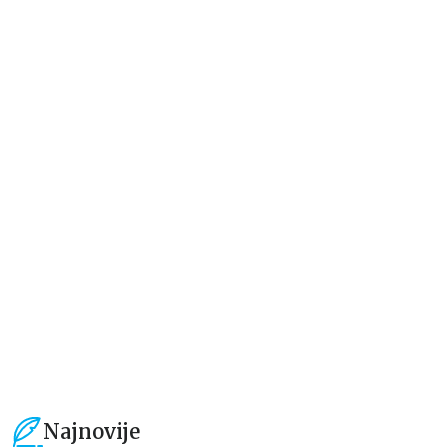
Dečje knjige
Dečje knjige
Velika bojanka: Princeze
Velika bojanka: Jednorozi
grupa autora
grupa autora
594,15
RSD
594,15
RSD
699,00
RSD
699,00
RSD
Najnovije