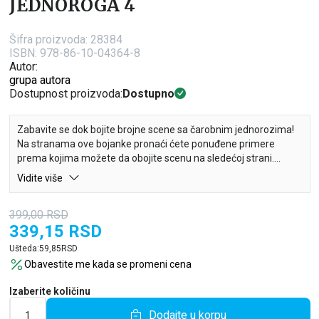
JEDNOROGA 4
Šifra proizvoda:
28384
ISBN: 978-86-10-04364-8
Autor:
grupa autora
Dostupnost proizvoda:
Dostupno
Zabavite se dok bojite brojne scene sa čarobnim jednorozima!
Na stranama ove bojanke pronaći ćete ponuđene primere
prema kojima možete da obojite scenu na sledećoj strani.
Iskoristite maštu i ulepšajte jednoroge svojim omiljenim
Vidite više
bojama.
399,00
RSD
Važne napomene:
339,15
RSD
- Bojanka za mališane
- Bojanke podstiču razvoj vizuelnih i motoričkih sposobnosti
Ušteda:
59,85
RSD
deteta
Obavestite me kada se promeni cena
- Bojenje po modelu sa obojenim primerom scene koja detetu
može poslužiti kao ideja kako da oboji svoj crtež
Izaberite količinu
Dodajte u korpu