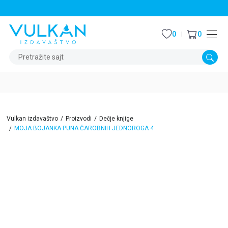
STALNI POPUST OD 15% NA SVE NASLOVE
0
0
Pretražite sajt
Vulkan izdavaštvo
Proizvodi
Dečje knjige
MOJA BOJANKA PUNA ČAROBNIH JEDNOROGA 4
15
%