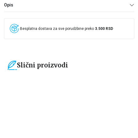
Opis
Besplatna dostava za sve porudžbine preko
3.500 RSD
Slični proizvodi
15
%
15
%