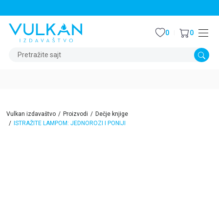
STALNI POPUST OD 15% NA SVE NASLOVE
0
0
Pretražite sajt
Vulkan izdavaštvo
Proizvodi
Dečje knjige
ISTRAŽITE LAMPOM: JEDNOROZI I PONIJI
30
%