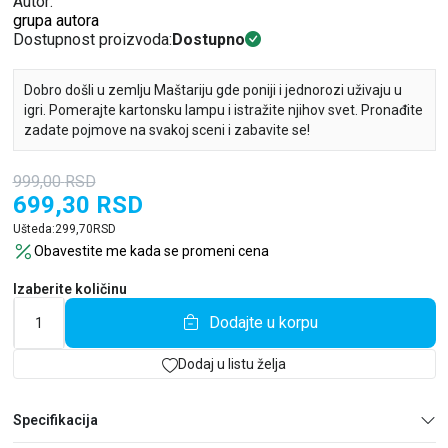
Autor:
grupa autora
Dostupnost proizvoda:
Dostupno
Dobro došli u zemlju Maštariju gde poniji i jednorozi uživaju u
igri. Pomerajte kartonsku lampu i istražite njihov svet. Pronađite
zadate pojmove na svakoj sceni i zabavite se!
999,00
RSD
699,30
RSD
Ušteda:
299,70
RSD
Obavestite me kada se promeni cena
Izaberite količinu
Dodajte u korpu
Dodaj u listu želja
Specifikacija