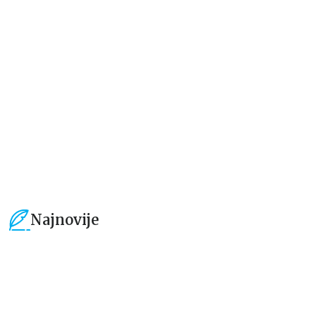
Dečje knjige
Dečje knjige
Jedan letnji dan
Rastimo bezbrižno: Sve može
izgledati teško pre nego što
postane lako
Elajza Viler
Luka Macukeli, Đulija Teli
679,15
RSD
509,15
RSD
799,00
RSD
599,01
RSD
Najnovije
15
%
15
%