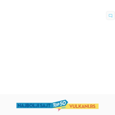
Dečje knjige
Dečje knjige
Uspomene iz vrtića
Zrnce kartice – Učimo engleski
5–7
grupa autora
Mirjana Milenić
594,15
RSD
424,15
RSD
699,00
RSD
499,00
RSD