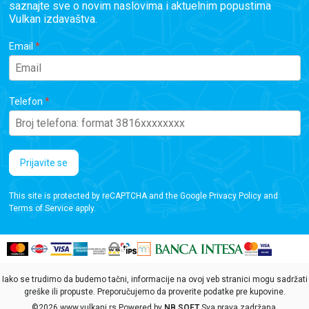
saznajte sve o novim naslovima i aktuelnim popustima
Vulkan izdavaštva.
Email
Telefon
Prijavite se
This site is protected by reCAPTCHA and the Google
Privacy Policy
and
Terms of Service
apply.
Iako se trudimo da budemo tačni, informacije na ovoj veb stranici mogu sadržati
greške ili propuste. Preporučujemo da proverite podatke pre kupovine.
©2026
www.vulkani.rs
Powered by
NB SOFT
Sva prava zadržana.