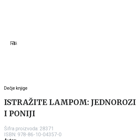
1
2
Dečje knjige
ISTRAŽITE LAMPOM: JEDNOROZI
I PONIJI
Šifra proizvoda:
28371
ISBN: 978-86-10-04357-0