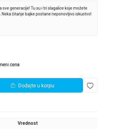
sve generacije! Tu su i tri slagalice koje možete
je. Neka čitanje bajke postane neponovljivo iskustvo!
sku bajku Crvenkapa dok slažete slagalicu na
meni cena
Dodajte u korpu
Vrednost