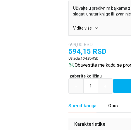
Uživajte u predivnim bajkama za 
slagati unutar knjige ili izvan n
Zabavite se čitajući vanvremen
Vidite više
svakoj strani.
699,00
RSD
594,15
RSD
Ušteda:
104,85
RSD
Obavestite me kada se pro
Izaberite količinu
Specifikacija
Opis
Karakteristike