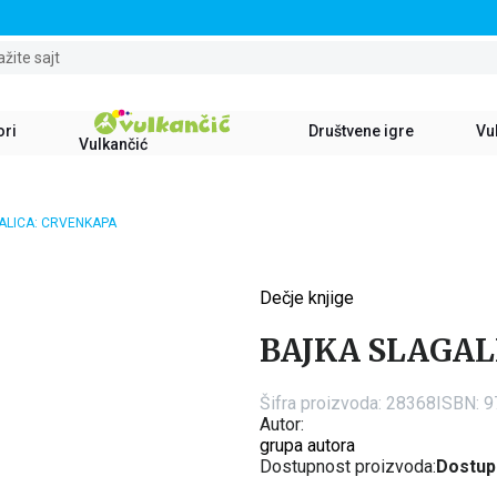
STALNI POPUST OD 15% NA SVE NASLOVE
ažite sajt
ori
Društvene igre
Vul
Vulkančić
ALICA: CRVENKAPA
Dečje knjige
15
%
BAJKA SLAGAL
Šifra proizvoda:
28368
ISBN: 
Autor:
grupa autora
Dostupnost proizvoda:
Dostup