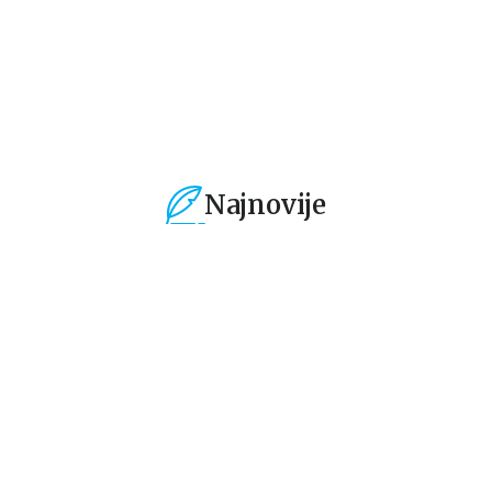
594,15
RSD
594,15
RSD
3
699,00
RSD
699,00
RSD
39
Najnovije
%
15
%
15
%
Dečje knjige
Dečje knjige
De