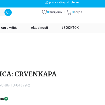
BESPLATNA DOSTAVA ZA IZNOS PREKO 3500 RSD
Prijavite se
Registrujte se
0
Omiljeno
0
Korpa
kan u vrtiću
Aktuelnosti
#BOOKTOK
ICA: CRVENKAPA
978-86-10-04379-2
no