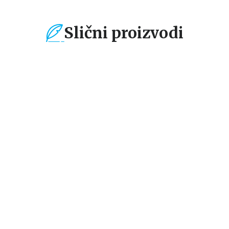
Slični proizvodi
%
15
%
15
%
Dečje knjige
Dečje knjige
De
Dodirni i zaviri:
Dodirni i zaviri: Na
Kl
Princeze
gradilištu
is
li
grupa autora
grupa autora
gr