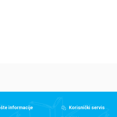
Jedan letnji dan
Isidora Mun vozi
Mi
7
bicikl
pi
Elajza Viler
Harijet Mankaster
Ha
679,15
RSD
679,15
RSD
6
799,00
RSD
799,00
RSD
79
šte informacije
Korisnički servis