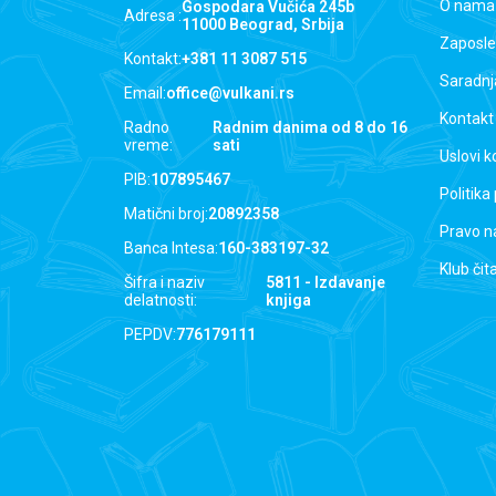
O nama
Gospodara Vučića 245b
Adresa :
11000 Beograd, Srbija
Zaposle
Kontakt:
+381 11 3087 515
Saradnj
Email:
office@vulkani.rs
Kontakt
Radno
Radnim danima od 8 do 16
vreme:
sati
Uslovi k
PIB:
107895467
Politika
Matični broj:
20892358
Pravo n
Banca Intesa:
160-383197-32
Klub čit
Šifra i naziv
5811 - Izdavanje
delatnosti:
knjiga
PEPDV:
776179111