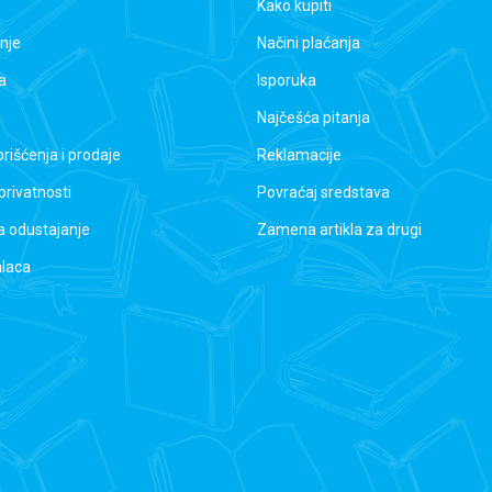
Kako kupiti
nje
Načini plaćanja
a
Isporuka
Najčešća pitanja
orišćenja i prodaje
Reklamacije
 privatnosti
Povraćaj sredstava
a odustajanje
Zamena artikla za drugi
alaca