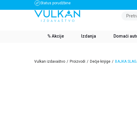
Status porudžbine
BESPLATNA DOSTAVA ZA IZNOS PREKO 3500 RSD
Pretr
% Akcije
Izdanja
Domaći aut
Vulkan izdavaštvo
Proizvodi
Dečje knjige
BAJKA SLAG