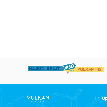
Uspomene iz vrtića
Zrnce kartice –
Učimo engleski 5–
grupa autora
Mirjana Milenić
594,15
RSD
424,15
RSD
699,00
RSD
499,00
RSD
Op