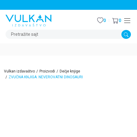
STALNI POPUST OD 15% NA SVE NASLOVE
0
0
Pretražite sajt
Vulkan izdavaštvo
Proizvodi
Dečje knjige
ZVUČNA KNJIGA: NEVEROVATNI DINOSAURI
15
%