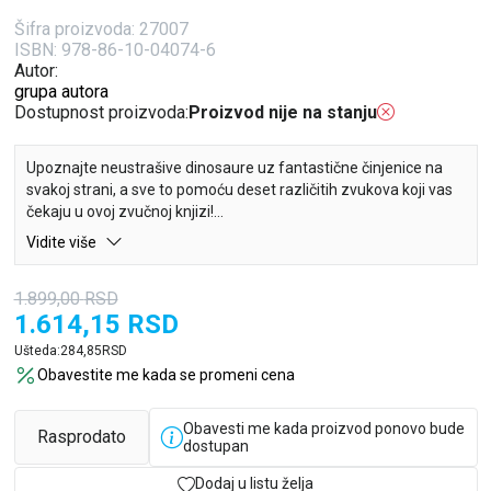
Šifra proizvoda:
27007
ISBN: 978-86-10-04074-6
Autor:
grupa autora
Dostupnost proizvoda:
Proizvod nije na stanju
Upoznajte neustrašive dinosaure uz fantastične činjenice na
svakoj strani, a sve to pomoću deset različitih zvukova koji vas
čekaju u ovoj zvučnoj knjizi!
Vidite više
ROAR! BUM! GRRR! Uz 10 različitih zvukova, ilustracije i
zanimljive činjenice, najmlađi čitaoci će se na zabavan i
1.899,00
RSD
jednostavan način upoznati sa neverovatnim dinosaurima.
1.614,15
RSD
Ušteda:
284,85
RSD
Obavestite me kada se promeni cena
Obavesti me kada proizvod ponovo bude
Rasprodato
dostupan
Dodaj u listu želja