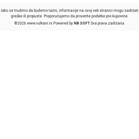
Iako se trudimo da budemo tačni, informacije na ovoj veb stranici mogu sadržati
greške ili propuste. Preporučujemo da proverite podatke pre kupovine.
©2026
www.vulkani.rs
Powered by
NB SOFT
Sva prava zadržana.