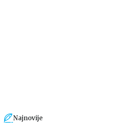
Dečje knjige
Dečje knjige
Jedan letnji dan
Rastimo bezbrižno: Sve može
izgledati teško pre nego što
postane lako
Elajza Viler
Luka Macukeli, Đulija Teli
679,15
RSD
509,15
RSD
799,00
RSD
599,01
RSD
Najnovije