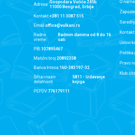
O nama
Gospodara Vučića 245b
Adresa :
11000 Beograd, Srbija
Zaposle
Kontakt:
+381 11 3087 515
Saradnj
Email:
office@vulkani.rs
Kontakt
Radno
Radnim danima od 8 do 16
vreme:
sati
Uslovi k
PIB:
107895467
Politika
Matični broj:
20892358
Pravo n
Banca Intesa:
160-383197-32
Klub čit
Šifra i naziv
5811 - Izdavanje
delatnosti:
knjiga
PEPDV:
776179111