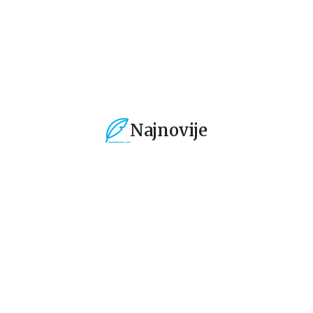
1.019,15
RSD
424,15
RSD
4
1.199,00
RSD
499,00
RSD
49
Najnovije
%
15
%
15
%
Dečje knjige
Dečje knjige
De