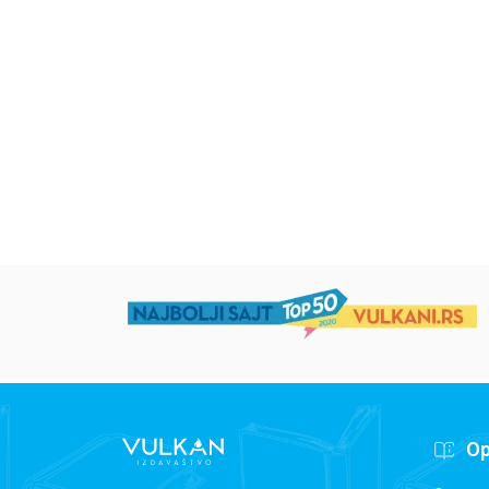
Uspomene iz vrtića
Zrnce kartice –
Učimo engleski 5–
grupa autora
Mirjana Milenić
594,15
RSD
424,15
RSD
699,00
RSD
499,00
RSD
Op