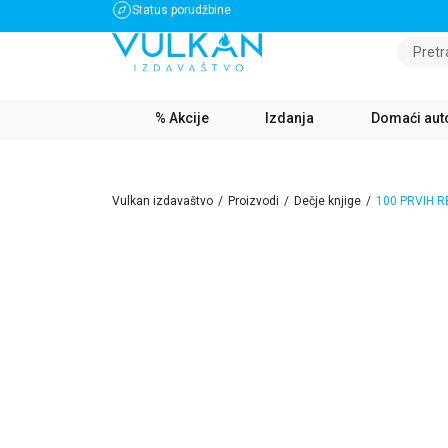
Status porudžbine
BESPLATNA DOSTAVA ZA IZNOS PREKO 3500 RSD
Pretr
% Akcije
Izdanja
Domaći aut
Vulkan izdavaštvo
Proizvodi
Dečje knjige
100 PRVIH R