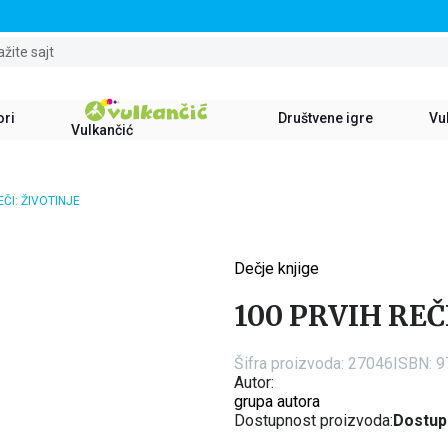
STALNI POPUST OD 15% NA SVE NASLOVE
ažite sajt
ori
Društvene igre
Vul
Vulkančić
EČI: ŽIVOTINJE
Dečje knjige
15
%
100 PRVIH REČ
Šifra proizvoda:
27046
ISBN: 
Autor:
grupa autora
Dostupnost proizvoda:
Dostup