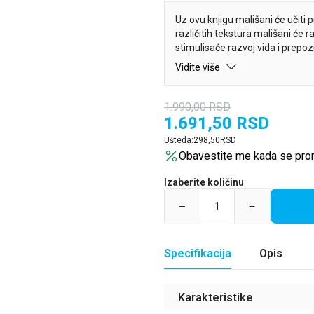
Uz ovu knjigu mališani će učiti pr
različitih tekstura mališani će ra
stimulisaće razvoj vida i prepo
pospešuje se razvoj govora. Jed
Vidite više
čitanju ove knjige!
1.990,00
RSD
Upoznajte životinje i naučite 10
1.691,50
RSD
tekstura idealna je za sve mali
Ušteda:
298,50
RSD
Obavestite me kada se pro
Izaberite količinu
Specifikacija
Opis
Karakteristike