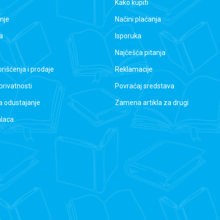
Kako kupiti
nje
Načini plaćanja
a
Isporuka
Najčešća pitanja
orišćenja i prodaje
Reklamacije
 privatnosti
Povraćaj sredstava
a odustajanje
Zamena artikla za drugi
alaca