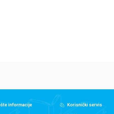
Jedan letnji dan
Isidora Mun vozi
Mi
7
bicikl
pi
Elajza Viler
Harijet Mankaster
Ha
679,15
RSD
679,15
RSD
6
799,00
RSD
799,00
RSD
79
šte informacije
Korisnički servis