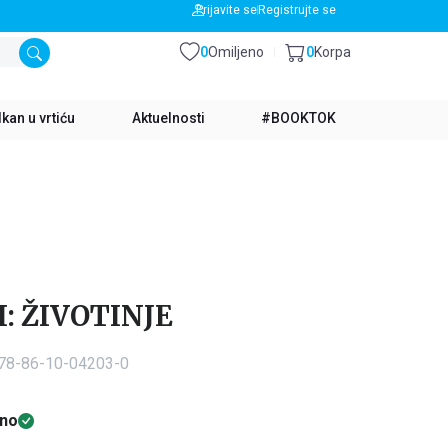
BESPLATNA DOSTAVA ZA IZNOS PREKO 3500 RSD
Prijavite se
Registrujte se
0
Omiljeno
0
Korpa
kan u vrtiću
Aktuelnosti
#BOOKTOK
I: ŽIVOTINJE
978-86-10-04203-0
no