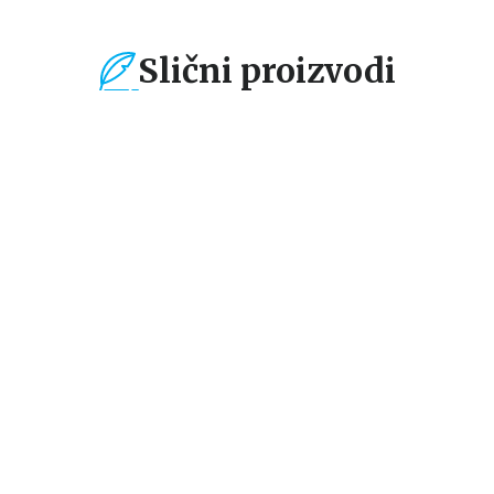
Slični proizvodi
%
15
%
15
%
Dečje knjige
Dečje knjige
De
100 prvih životinja
Knjižica glodalica:
Kn
Brojevi
Vo
grupa autora
grupa autora
gr