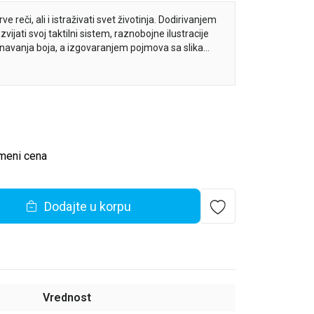
ve reči, ali i istraživati svet životinja. Dodirivanjem
zvijati svoj taktilni sistem, raznobojne ilustracije
znavanja boja, a izgovaranjem pojmova sa slika
nostavne i tople ilustracije doprineće uživanju u
0 novih reči! Ova šarena knjiga puna različitih
šane.
meni cena
Dodajte u korpu
Vrednost