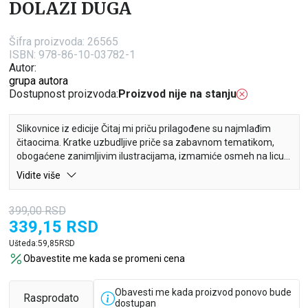
DOLAZI DUGA
Šifra proizvoda:
26565
ISBN: 978-86-10-03782-1
Autor:
grupa autora
Dostupnost proizvoda:
Proizvod nije na stanju
Slikovnice iz edicije Čitaj mi priču prilagođene su najmlađim
čitaocima. Kratke uzbudljive priče sa zabavnom tematikom,
obogaćene zanimljivim ilustracijama, izmamiće osmeh na licu
svakog deteta.
Vidite više
Ako se ponekad osetiš uplašeno, usamljeno ili tužno, pokušaj da
399,00
RSD
ne brineš, jer posle kiše uvek dolazi duga.
339,15
RSD
U ovoj divnoj ilustrovanoj priči, slatke životinje pokazaće ti da šta
Ušteda:
59,85
RSD
god da se desi, na kraju te uvek čeka nešto lepo.
Obavestite me kada se promeni cena
Obavesti me kada proizvod ponovo bude
Rasprodato
dostupan