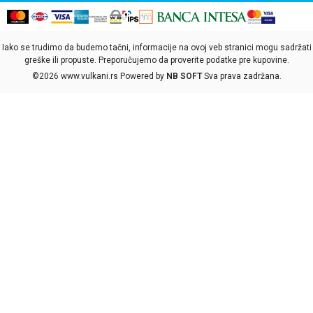
Iako se trudimo da budemo tačni, informacije na ovoj veb stranici mogu sadržati
greške ili propuste. Preporučujemo da proverite podatke pre kupovine.
©2026
www.vulkani.rs
Powered by
NB SOFT
Sva prava zadržana.