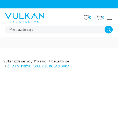
STALNI POPUST OD 15% NA SVE NASLOVE
0
0
Pretražite sajt
Vulkan izdavaštvo
Proizvodi
Dečje knjige
ČITAJ MI PRIČU: POSLE KIŠE DOLAZI DUGA
15
%