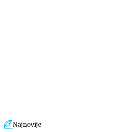
Dečje knjige
Dečje knjige
Jedan letnji dan
Rastimo bezbrižno: Sve može
izgledati teško pre nego što
postane lako
Elajza Viler
Luka Macukeli, Đulija Teli
679,15
RSD
509,15
RSD
799,00
RSD
599,01
RSD
Najnovije