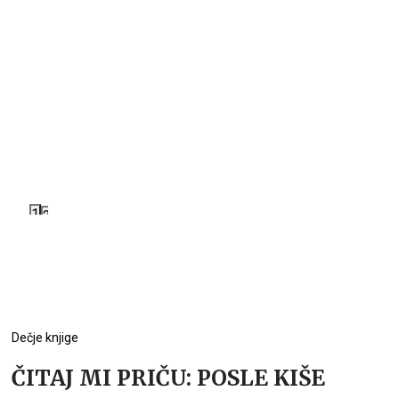
1
2
Dečje knjige
ČITAJ MI PRIČU: POSLE KIŠE