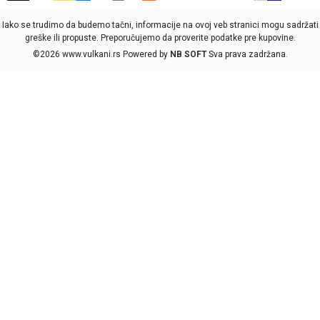
Iako se trudimo da budemo tačni, informacije na ovoj veb stranici mogu sadržati
greške ili propuste. Preporučujemo da proverite podatke pre kupovine.
©2026
www.vulkani.rs
Powered by
NB SOFT
Sva prava zadržana.