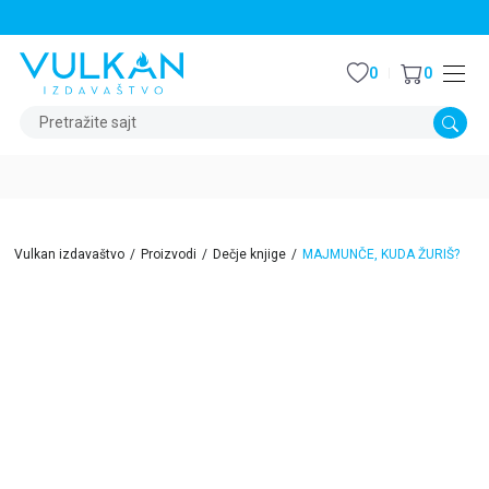
STALNI POPUST OD 15% NA SVE NASLOVE
0
0
Pretražite sajt
Vulkan izdavaštvo
Proizvodi
Dečje knjige
MAJMUNČE, KUDA ŽURIŠ?
15
%