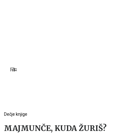
1
2
Dečje knjige
MAJMUNČE, KUDA ŽURIŠ?