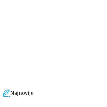
Dečje knjige
Dečje knjige
Jedan letnji dan
Rastimo bezbrižno: Sve može
izgledati teško pre nego što
postane lako
Elajza Viler
Luka Macukeli, Đulija Teli
679,15
RSD
509,15
RSD
799,00
RSD
599,01
RSD
Najnovije