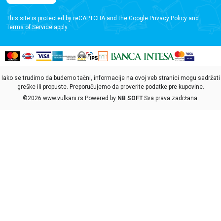
This site is protected by reCAPTCHA and the Google
Privacy Policy
and
Terms of Service
apply.
Iako se trudimo da budemo tačni, informacije na ovoj veb stranici mogu sadržati
greške ili propuste. Preporučujemo da proverite podatke pre kupovine.
©2026
www.vulkani.rs
Powered by
NB SOFT
Sva prava zadržana.