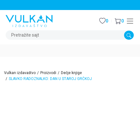
STALNI POPUST OD 15% NA SVE NASLOVE
0
0
Pretražite sajt
Vulkan izdavaštvo
Proizvodi
Dečje knjige
SLAVKO RADOZNALKO: DAN U STAROJ GRČKOJ
30
%