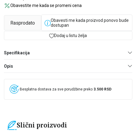
SLAVKO OBOŽAVA ISTORIJU
Obavestite me kada se promeni cena
Danas je Sofil, dečak iz stare Grčke. Pridružite mu se u
neverovatnoj avanturi i upoznajte filozofe i umetnike, ali i
Obavesti me kada proizvod ponovo bude
moćnog Zevsa i druge bogove sa Olimpa!
Rasprodato
dostupan
Dodaj u listu želja
Specifikacija
Opis
Besplatna dostava za sve porudžbine preko
3.500 RSD
Slični proizvodi