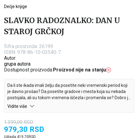
Dečje knjige
SLAVKO RADOZNALKO: DAN U
STAROJ GRČKOJ
Šifra proizvoda:
26199
ISBN: 978-86-10-03540-7
Autor:
grupa autora
Dostupnost proizvoda:
Proizvod nije na stanju
Da li ste ikada imali želju da posetite neki vremenski period koji
je davno prošao? Da posetite gradove i mesta koja su nekada
postojala, ali su tokom vremena iščezla i promenila se? Dobro je
što Slavko Radoznalko može samo da zažmuri i premesti se na
Vidite više
bilo koje mesto, a pored toga, on vas poziva da sa njime pođete
u avanturu i obilazak stare Grčke. Spremite se, biće uzbudljivo, a
1.399,00
RSD
pritom ćete i mnogo toga naučiti!
979,30
RSD
Ušteda:
419,70
RSD