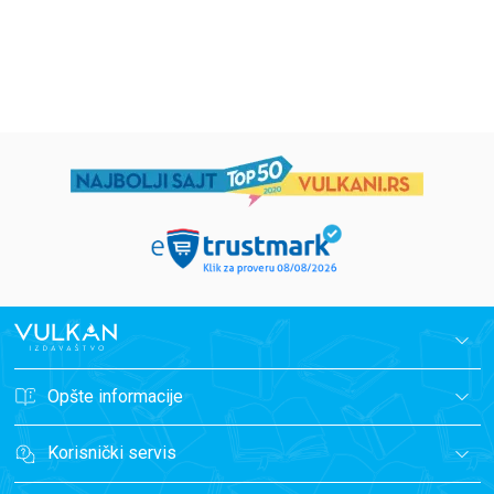
594,15
RSD
424,15
RSD
699,00
RSD
499,00
RSD
Opšte informacije
Korisnički servis