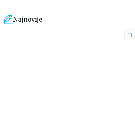
Najnovije
15
%
15
%
Dečje knjige
Dečje knjige
Uspomene iz vrtića
Zrnce kartice – Učimo engleski
5–7
grupa autora
Mirjana Milenić