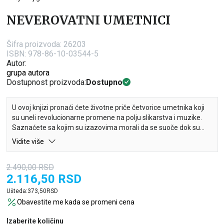
NEVEROVATNI UMETNICI
Šifra proizvoda:
26203
ISBN: 978-86-10-03544-5
Autor:
grupa autora
Dostupnost proizvoda:
Dostupno
U ovoj knjizi pronaći ćete životne priče četvorice umetnika koji
su uneli revolucionarne promene na polju slikarstva i muzike.
Saznaćete sa kojim su izazovima morali da se suoče dok su
prkosili umetničkim pretpostavkama, otkrivajući nove načine
Vidite više
samoizražavanja. Čitaćete o Mocartovoj neumornoj
kreativnosti, Pikasovoj strasti, Van Gogovoj borbi sa bolešću i
2.490,00
RSD
otkrićima Leonarda da Vinčija.
2.116,50
RSD
Knjiga „Neverovatni umetnici" nudi vam pregršt zanimljivih
Ušteda:
373,50
RSD
informacija o životima četvorice značajnih umetnika koji su
Obavestite me kada se promeni cena
uneli revolucionarne promene na polju slikarstva i muzike.
Čitajte o tome kako su se Pablo Pikaso, Volfgang Amadeus
Izaberite količinu