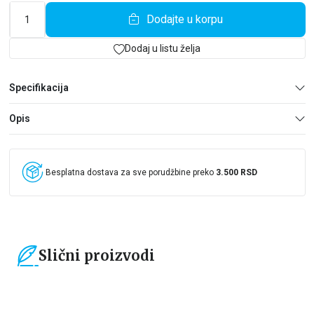
Mocart, Leonardo da Vinči i Vinsent van Gog pripremali za svoj
Dodajte u korpu
umetnički put i sa kojim su poteškoćama morali da se suoče
dok su prkosili umetničkim pretpostavkama i pronalazili nove
načine samoizražavanja. Nikada ne odustajte od svojih snova i
Dodaj u listu želja
marljivo radite kako biste ih ostvarili – biće dragoceni savet koji
će vam ova knjiga pružiti!
Specifikacija
Opis
Besplatna dostava za sve porudžbine preko
3.500 RSD
Slični proizvodi
15
%
15
%