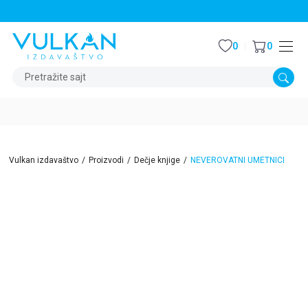
STALNI POPUST OD 15% NA SVE NASLOVE
0
0
Pretražite sajt
Vulkan izdavaštvo
Proizvodi
Dečje knjige
NEVEROVATNI UMETNICI
15
%