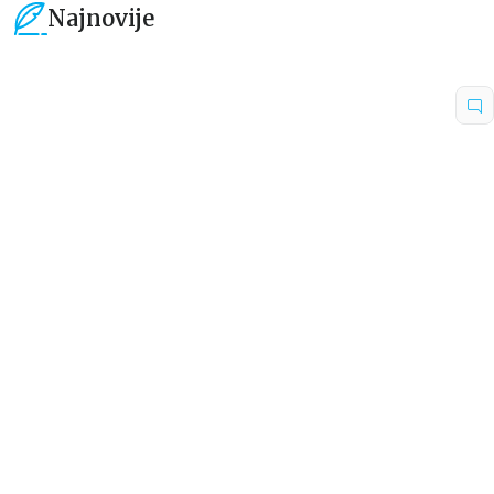
Najnovije
15
%
15
%
Dečje knjige
Dečje knjige
Uspomene iz vrtića
Zrnce kartice – Učimo engleski
5–7
grupa autora
Mirjana Milenić
594,15
RSD
424,15
RSD
699,00
RSD
499,00
RSD