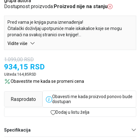
grupa autora
Dostupnost proizvoda:
Proizvod nije na stanju
Pred vama je knjiga puna iznenađenja!
Čitalački doživljaj upotpuniće male iskakalice koje se mogu
pronaći na svakoj stranici ove knjige!
Vidite više
Pridružite se autiću u potrazi za drugarom koji ispušta neobične
zvuke. Veselu avanturu upotpuniće i fantastične iskakalice na
1.099,00
RSD
svakoj sceni.
934,15
RSD
Ušteda:
164,85
RSD
Obavestite me kada se promeni cena
Obavesti me kada proizvod ponovo bude
Rasprodato
dostupan
Dodaj u listu želja
Specifikacija