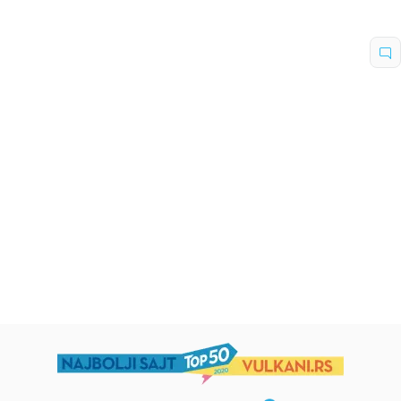
Dečje knjige
Dečje knjige
Uspomene iz vrtića
Zrnce kartice – Učimo engleski
5–7
grupa autora
Mirjana Milenić
594,15
RSD
424,15
RSD
699,00
RSD
499,00
RSD