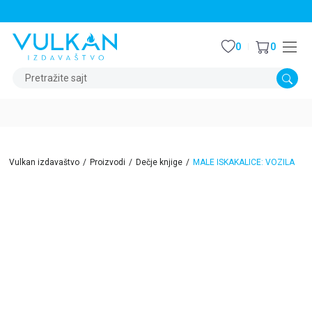
STALNI POPUST OD 15% NA SVE NASLOVE
0
0
Pretražite sajt
Vulkan izdavaštvo
Proizvodi
Dečje knjige
MALE ISKAKALICE: VOZILA
15
%