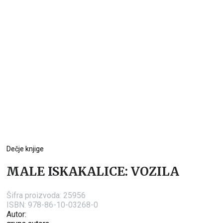
Dečje knjige
MALE ISKAKALICE: VOZILA
Šifra proizvoda:
25956
ISBN: 978-86-10-03268-0
Autor: