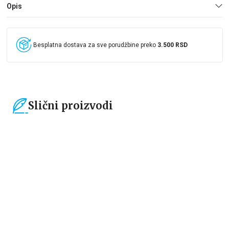
Opis
Besplatna dostava za sve porudžbine preko
3.500 RSD
Slični proizvodi
15
%
15
%
Dečje knjige
Dečje knjige