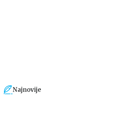
Jedan letnji dan
Rastimo bezbrižno: Sve može
izgledati teško pre nego što
postane lako
Elajza Viler
Luka Macukeli, Đulija Teli
679,15
RSD
509,15
RSD
799,00
RSD
599,01
RSD
Najnovije
15
%
15
%