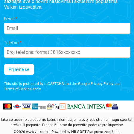
saznajte sve o novim naslovima i aktuelnim popustima
Vulkan izdavaštva.
Email
Telefon
Prijavite se
This site is protected by reCAPTCHA and the Google
Privacy Policy
and
Terms of Service
apply.
Iako se trudimo da budemo tačni, informacije na ovoj veb stranici mogu sadržati
greške ili propuste. Preporučujemo da proverite podatke pre kupovine.
©2026
www.vulkani.rs
Powered by
NB SOFT
Sva prava zadržana.