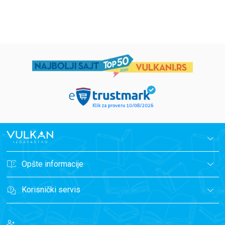
699,00
RSD
499,00
RSD
Opšte informacije
Korisnički servis