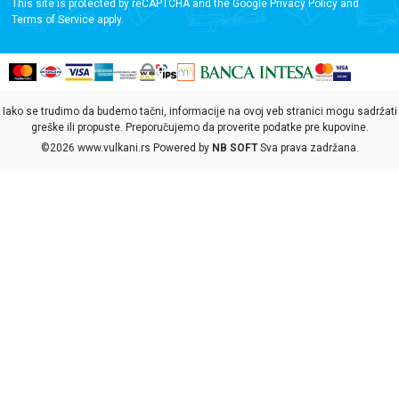
This site is protected by reCAPTCHA and the Google
Privacy Policy
and
Terms of Service
apply.
Iako se trudimo da budemo tačni, informacije na ovoj veb stranici mogu sadržati
greške ili propuste. Preporučujemo da proverite podatke pre kupovine.
©2026
www.vulkani.rs
Powered by
NB SOFT
Sva prava zadržana.