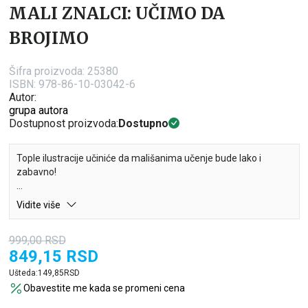
MALI ZNALCI: UČIMO DA
BROJIMO
Šifra proizvoda:
25380
ISBN: 978-86-10-03042-6
Autor:
grupa autora
Dostupnost proizvoda:
Dostupno
Tople ilustracije učiniće da mališanima učenje bude lako i
zabavno!
Vidite više
999,00
RSD
849,15
RSD
Ušteda:
149,85
RSD
Obavestite me kada se promeni cena