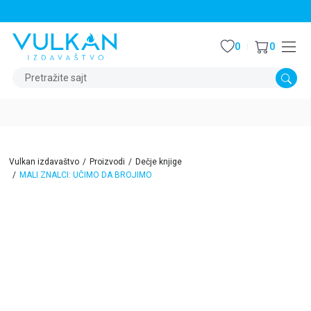
STALNI POPUST OD 15% NA SVE NASLOVE
0
0
Pretražite sajt
Vulkan izdavaštvo
Proizvodi
Dečje knjige
MALI ZNALCI: UČIMO DA BROJIMO
15
%