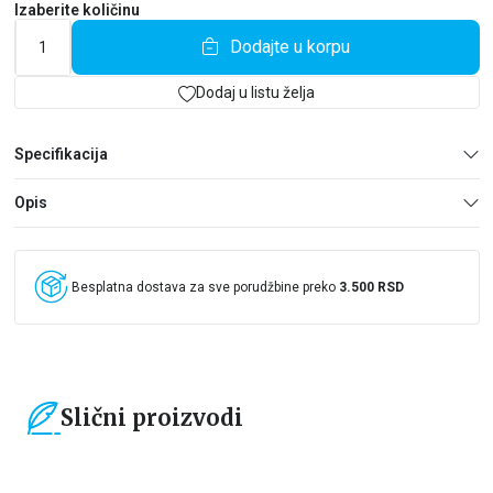
Izaberite količinu
Dodajte u korpu
Dodaj u listu želja
Specifikacija
Opis
Besplatna dostava za sve porudžbine preko
3.500 RSD
Slični proizvodi
15
%
15
%