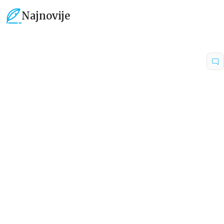
Najnovije
15
%
15
%
Dečje knjige
Dečje knjige
Uspomene iz vrtića
Zrnce kartice – Učimo engleski
5–7
grupa autora
Mirjana Milenić
594,15
RSD
424,15
RSD