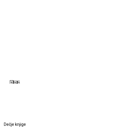
1
2
3
Dečje knjige