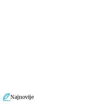
Dečje knjige
Dečje knjige
Moja mala zvučna knjiga:
Drugari sa farme – dodirni i
Točkovi autobusa se okreću
otkrij
grupa autora
grupa autora
934,15
RSD
594,15
RSD
1.099,00
RSD
699,00
RSD
Najnovije