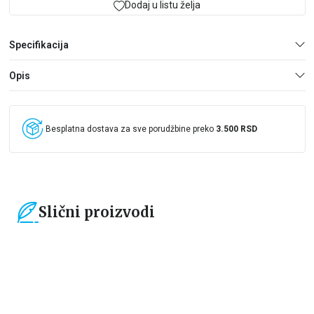
Dodaj u listu želja
Specifikacija
Opis
Besplatna dostava za sve porudžbine preko
3.500 RSD
Slični proizvodi
15
%
15
%