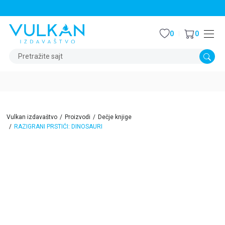
STALNI POPUST OD 15% NA SVE NASLOVE
0
0
Pretražite sajt
Vulkan izdavaštvo
Proizvodi
Dečje knjige
RAZIGRANI PRSTIĆI: DINOSAURI
15
%