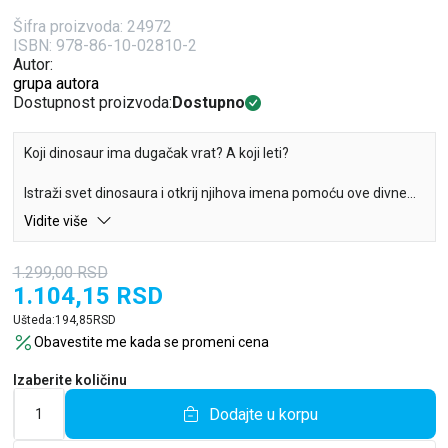
Šifra proizvoda:
24972
ISBN: 978-86-10-02810-2
Autor:
grupa autora
Dostupnost proizvoda:
Dostupno
Koji dinosaur ima dugačak vrat? A koji leti?
Istraži svet dinosaura i otkrij njihova imena pomoću ove divne
knjižice sa klizačima i prozorčićima.
Vidite više
1.299,00
RSD
1.104,15
RSD
Ušteda:
194,85
RSD
Obavestite me kada se promeni cena
Izaberite količinu
Dodajte u korpu