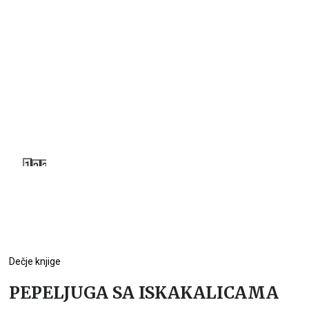
1
2
3
Dečje knjige
PEPELJUGA SA ISKAKALICAMA