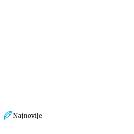
Dečje knjige
Dečje knjige
Jedan letnji dan
Rastimo bezbrižno: Sve može
izgledati teško pre nego što
postane lako
Elajza Viler
Luka Macukeli, Đulija Teli
679,15
RSD
509,15
RSD
799,00
RSD
599,01
RSD
Najnovije