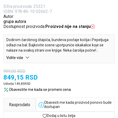
Šifra proizvoda:
25321
ISBN: 978-86-10-02662-7
Autor:
grupa autora
Dostupnost proizvoda:
Proizvod nije na stanju
Dodirom čarobnog štapića, bundeva postaje kočija i Pepeljuga
odlazi na bal. Bajkovite scene upotpuniće iskakalice koje se
nalaze na svakoj strani ove knjige. Neka čarolija počne!
Vidite više
999,00
RSD
849,15
RSD
Ušteda:
149,85
RSD
Obavestite me kada se promeni cena
Obavesti me kada proizvod ponovo bude
Rasprodato
dostupan
Dodaj u listu želja