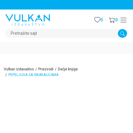
STALNI POPUST OD 15% NA SVE NASLOVE
0
0
Pretražite sajt
Vulkan izdavaštvo
Proizvodi
Dečje knjige
PEPELJUGA SA ISKAKALICAMA
15
%