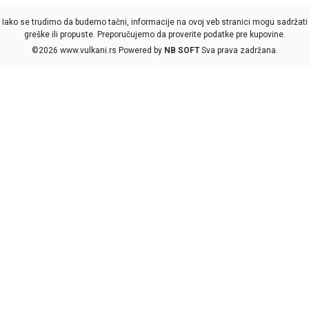
Iako se trudimo da budemo tačni, informacije na ovoj veb stranici mogu sadržati
greške ili propuste. Preporučujemo da proverite podatke pre kupovine.
©2026
www.vulkani.rs
Powered by
NB SOFT
Sva prava zadržana.