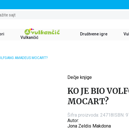
STALNI POPUST OD 15% NA SVE NASLOVE
ažite sajt
ori
Društvene igre
Vul
Vulkančić
VOLFGANG AMADEUS MOCART?
Dečje knjige
15
%
KO JE BIO VO
MOCART?
Šifra proizvoda:
24718
ISBN: 
Autor:
Jona Zeldis Makdona