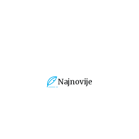
rin
Sajmon Magford, Den Grin
Sajmon Magford, Den Grin
Sa
594,15
RSD
594,15
RSD
5
699,00
RSD
699,00
RSD
69
Najnovije
%
15
%
15
%