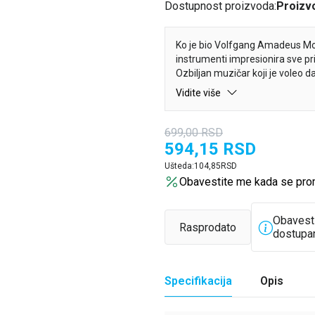
Dostupnost proizvoda:
Proizvo
Ko je bio Volfgang Amadeus Moca
instrumenti impresionira sve p
Ozbiljan muzičar koji je voleo 
mnogo zanimljivih podataka u ovo
Vidite više
699,00
RSD
594,15
RSD
Ušteda:
104,85
RSD
Obavestite me kada se pro
Obavest
Rasprodato
dostupa
Specifikacija
Opis