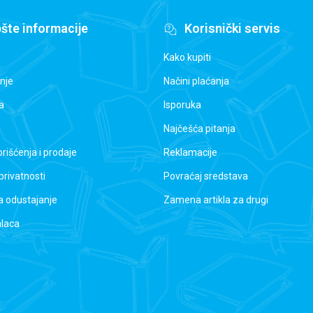
šte informacije
Korisnički servis
Kako kupiti
nje
Načini plaćanja
a
Isporuka
Najčešća pitanja
orišćenja i prodaje
Reklamacije
 privatnosti
Povraćaj sredstava
a odustajanje
Zamena artikla za drugi
alaca