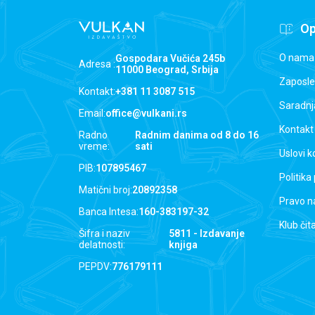
Op
O nama
Gospodara Vučića 245b
Adresa :
11000 Beograd, Srbija
Zaposle
Kontakt:
+381 11 3087 515
Saradnj
Email:
office@vulkani.rs
Kontakt
Radno
Radnim danima od 8 do 16
vreme:
sati
Uslovi k
PIB:
107895467
Politika
Matični broj:
20892358
Pravo n
Banca Intesa:
160-383197-32
Klub čit
Šifra i naziv
5811 - Izdavanje
delatnosti:
knjiga
PEPDV:
776179111