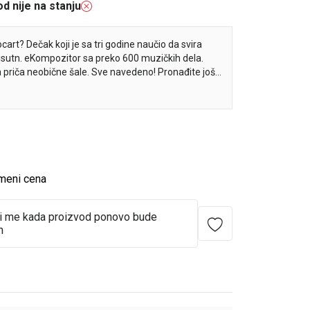
d nije na stanju
rt? Dečak koji je sa tri godine naučio da svira
risutn. eKompozitor sa preko 600 muzičkih dela.
da priča neobične šale. Sve navedeno! Pronađite još
j ilustrovanoj knjizi!
meni cena
i me kada proizvod ponovo bude
n