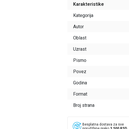
Karakteristike
Kategorija
Autor
Oblast
Uzrast
Pismo
Povez
Godina
Format
Broj strana
Besplatna dostava za sve
porudžbine preko
3.500 RSD