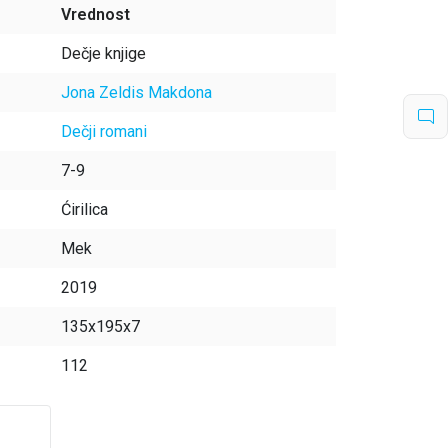
Vrednost
Dečje knjige
Jona Zeldis Makdona
Dečji romani
7-9
Ćirilica
Mek
2019
135x195x7
112