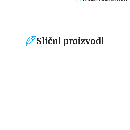
Slični proizvodi
%
15
%
15
%
Dečje knjige
Dečje knjige
De
Fudbalske zvezde:
Fudbalske zvezde:
Fu
Liverpul
Zlatan
M