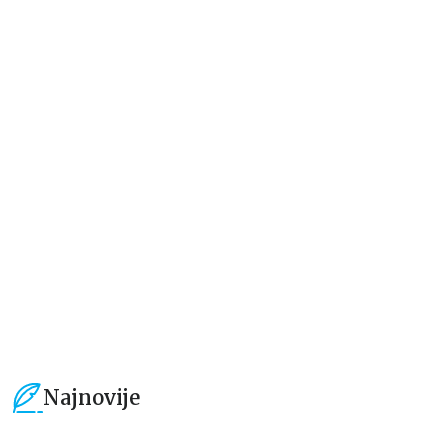
Dečje knjige
Dečje knjige
Piši-briši: Moja zabavna knjiga
Piši-briši: Veliki lavirinti za male
puna igara
istraživače
grupa autora
grupa autora
509,15
RSD
509,15
RSD
599,01
RSD
599,01
RSD
Najnovije