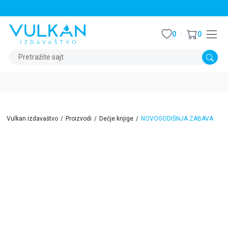
STALNI POPUST OD 15% NA SVE NASLOVE
0
0
Pretražite sajt
Vulkan izdavaštvo
Proizvodi
Dečje knjige
NOVOGODIŠNJA ZABAVA
15
%