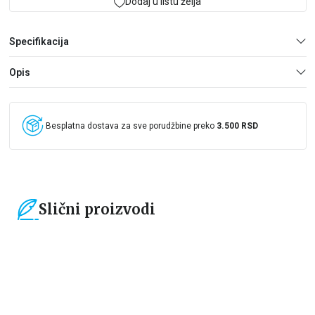
Dodaj u listu želja
Specifikacija
Opis
Besplatna dostava za sve porudžbine preko
3.500 RSD
Slični proizvodi
15
%
15
%