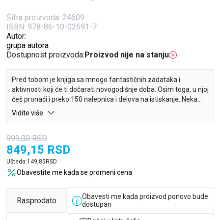
Šifra proizvoda:
24609
ISBN: 978-86-10-02691-7
Autor:
grupa autora
Dostupnost proizvoda:
Proizvod nije na stanju
Pred tobom je knjiga sa mnogo fantastičnih zadataka i
aktivnosti koji će ti dočarati novogodišnje doba. Osim toga, u njoj
ćeš pronaći i preko 150 nalepnica i delova na istiskanje. Neka
zabava počne!
Vidite više
999,00
RSD
849,15
RSD
Ušteda:
149,85
RSD
Obavestite me kada se promeni cena
Obavesti me kada proizvod ponovo bude
Rasprodato
dostupan