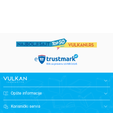
594,15
RSD
424,15
RSD
699,00
RSD
499,00
RSD
Opšte informacije
Korisnički servis