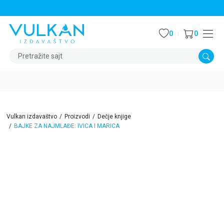
STALNI POPUST OD 15% NA SVE NASLOVE
0
0
Pretražite sajt
Vulkan izdavaštvo
Proizvodi
Dečje knjige
BAJKE ZA NAJMLAĐE: IVICA I MARICA
15
%