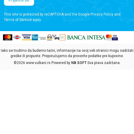
This site is protected by reCAPTCHA and the Google
Privacy Policy
and
Terms of Service
apply.
Iako se trudimo da budemo tačni, informacije na ovoj veb stranici mogu sadržati
greške ili propuste. Preporučujemo da proverite podatke pre kupovine.
©2026
www.vulkani.rs
Powered by
NB SOFT
Sva prava zadržana.