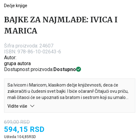
Dečje knjige
BAJKE ZA NAJMLAĐE: IVICA I
MARICA
Šifra proizvoda:
24607
ISBN: 978-86-10-02643-6
Autor:
grupa autora
Dostupnost proizvoda:
Dostupno
Sa Ivicom i Maricom, klasikom dečje književnosti, deca će
zakoračiti u čudesni svet bajki. I biće očarani! Čitajući ovu priču,
mali čitaoci će se upoznati sa bratom i sestrom koji su umalo
stradali zbog zle maćehe! Osim toga, naučiće da su ljubav i
Vidite više
toplina porodičnog doma najvažniji u životu. Sa ovom bajkom
mali čitaoci će, uživajući u njenim čarolijama, zasigurno zavoleti
699,00
RSD
knjigu i čitanje!
594,15
RSD
Ušteda:
104,85
RSD