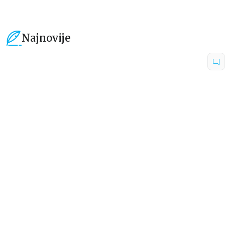
Najnovije
15
%
15
%
Dečje knjige
Dečje knjige
Uspomene iz vrtića
Zrnce kartice – Učimo engleski
5–7
grupa autora
Mirjana Milenić